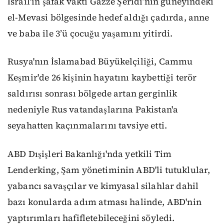
İsrail'in şafak vakti Gazze Şeridi’nin güneyindeki
el-Mevasi bölgesinde hedef aldığı çadırda, anne
ve baba ile 3’ü çocuğu yaşamını yitirdi.
Rusya'nın İslamabad Büyükelçiliği, Cammu
Keşmir'de 26 kişinin hayatını kaybettiği terör
saldırısı sonrası bölgede artan gerginlik
nedeniyle Rus vatandaşlarına Pakistan'a
seyahatten kaçınmalarını tavsiye etti.
ABD Dışişleri Bakanlığı'nda yetkili Tim
Lenderking, Şam yönetiminin ABD'li tutuklular,
yabancı savaşçılar ve kimyasal silahlar dahil
bazı konularda adım atması halinde, ABD'nin
yaptırımları hafifletebileceğini söyledi.