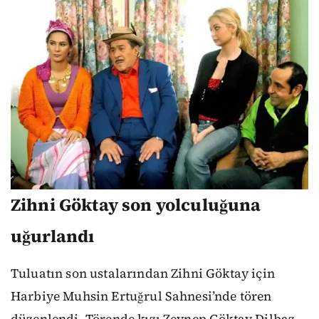
Zihni Göktay son yolculuğuna
uğurlandı
Tuluatın son ustalarından Zihni Göktay için
Harbiye Muhsin Ertuğrul Sahnesi’nde tören
düzenlendi. Törende kızı Zeynep Göktay Dilbaz,