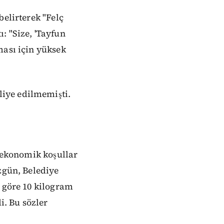
belirterek "Felç
: "Size, 'Tayfun
ması için yüksek
iye edilmemişti.
 ekonomik koşullar
zgün, Belediye
a göre 10 kilogram
i. Bu sözler