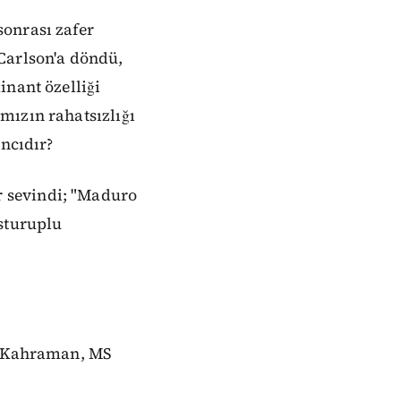
onrası zafer
Carlson'a döndü,
inant özelliği
mızın rahatsızlığı
ıncıdır?
 sevindi; "Maduro
usturuplu
un Kahraman, MS