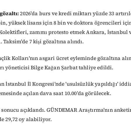
gözaltı:
2026'da burs ve kredi miktarı yüzde 33 artırıl
bin, yüksek lisans için 8 bin ve doktora öğrencileri içi
Kolektifleri, zammı protesto etmek Ankara, İstanbul 
 Taksim'de 7 kişi gözaltına alındı.
lik Kolları'nın asgari ücret eyleminde gözaltına alı
ı yöneticisi Bilge Kağan Şarbat tahliye edildi.
n İstanbul İl Kongresi’nde 'usulsüzlük yapıldığı' iddias
mesinde açılan dava saat 10.00’da görülecek.
ket sonucu açıklandı. GÜNDEMAR Araştırma'nın anket
e 29,72 oy alabiliyor.