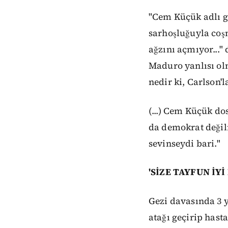
"Cem Küçük adlı g
sarhoşluğuyla coş
ağzını açmıyor..."
Maduro yanlısı ol
nedir ki, Carlson'
(...) Cem Küçük d
da demokrat değilm
sevinseydi bari."
'SİZE TAYFUN İY
Gezi davasında 3 
atağı geçirip hast