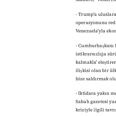
- Trump'a uluslara
operasyonunu redd
Venezuela'yla eko
- Cumhurbaşkanı E
istikrarsızlığa sü
kalmakla' eleştire
ilişkisi olan bir 
bize saldırmak olu
- İktidara yakın m
Sabah gazetesi ya
kriziyle ilgili tavr