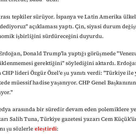
rası tepkiler sürüyor. İspanya ve Latin Amerika ülke
ediyoruz" açıklaması yaptı. Çin, siyasi durum değişs
nomik işbirliğini sürdüreceğini duyurdu.
rdoğan, Donald Trump'la yaptığı görüşmede "Venezu
rüklenmemesi gerektiğini" söylediğini aktardı. Erdoğan
n CHP lideri Özgür Özel'e şu yanıtı verdi: "Türkiye ile
ülkede müessif hadise yaşanıyor. CHP Genel Başkanının
yor."
edya arasında bir süredir devam eden polemiklere ye
zarı Salih Tuna, Türkiye gazetesi yazarı Cem Küçük'
ını şu sözlerle
eleştirdi
: