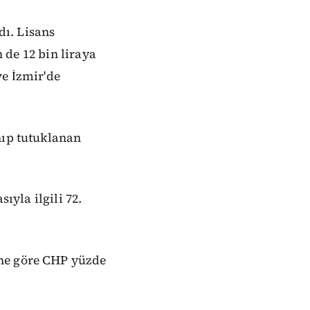
dı. Lisans
n de 12 bin liraya
ve İzmir'de
nıp tutuklanan
ıyla ilgili 72.
ine göre CHP yüzde