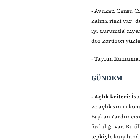
- Avukatı Cansu Çi
kalma riski var" d
iyi durumda' diyeb
doz kortizon yükle
- Tayfun Kahraman
GÜNDEM
- Açlık kriteri: İ
st
ve açlık sınırı ko
Başkan Yardımcısı 
fazlalığı var. Bu 
tepkiyle karşıland