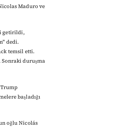
 Nicolas Maduro ve
getirildi,
" dedi.
k temsil etti.
r. Sonraki duruşma
. Trump
melere başladığı
un oğlu Nicolás