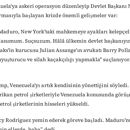
uela'ya askeri operasyon düzenleyip Devlet Başkanı
rmasıyla başlayan krizde önemli gelişmeler var:
 Maduro, New York'taki mahkemeye ayakları kelepçeli 
asumum. Suçsuzum. Hâlâ ülkemin devlet başkanıyım
s'in kurucusu Julian Assange'ın avukatı Barry Pollac
yuşturucu ve silah kaçakçılığı yapmakla" suçlanıyo
p, Venezuela'yı artık kendisinin yönettiğini söyledi
ikan petrol şirketleriyle Venezuela konusunda görüş
petrol şirketlerinin hisseleri yükseldi.
lcy Rodriguez yemin ederek göreve başladı. Maduro'n
in ellerde, baba” dedi.