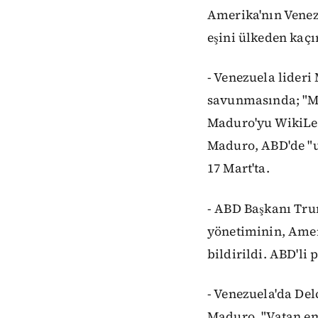
Amerika'nın Venez
eşini ülkeden kaçı
- Venezuela lideri
savunmasında; "M
Maduro'yu WikiLeak
Maduro, ABD'de "u
17 Mart'ta.
- ABD Başkanı Trum
yönetiminin, Amer
bildirildi. ABD'li 
- Venezuela'da De
Maduro, "Vatan em