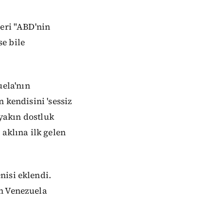
leri "ABD'nin
e bile
ela'nın
 kendisini 'sessiz
 yakın dostluk
 aklına ilk gelen
nisi eklendi.
ün Venezuela