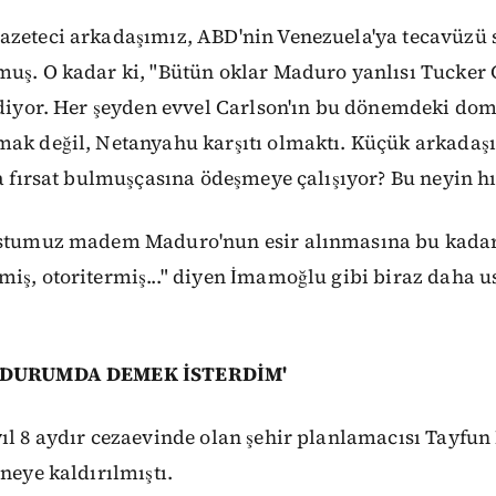
azeteci arkadaşımız, ABD'nin Venezuela'ya tecavüzü s
muş. O kadar ki, "Bütün oklar Maduro yanlısı Tucker 
 diyor. Her şeyden evvel Carlson'ın bu dönemdeki dom
mak değil, Netanyahu karşıtı olmaktı. Küçük arkadaşı
la fırsat bulmuşçasına ödeşmeye çalışıyor? Bu neyin h
ostumuz madem Maduro'nun esir alınmasına bu kadar
iş, otoritermiş..." diyen İmamoğlu gibi biraz daha 
İ DURUMDA DEMEK İSTERDİM'
yıl 8 aydır cezaevinde olan şehir planlamacısı Tayf
aneye kaldırılmıştı.