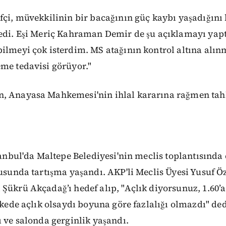
fçi, müvekkilinin bir bacağının güç kaybı yaşadığını 
edi. Eşi Meriç Kahraman Demir de şu açıklamayı yaptı
ilmeyi çok isterdim. MS atağının kontrol altına alın
me tedavisi görüyor."
, Anayasa Mahkemesi'nin ihlal kararına rağmen tahl
anbul'da Maltepe Belediyesi'nin meclis toplantısında
nusunda tartışma yaşandı. AKP'li Meclis Üyesi Yusuf Ö
Şükrü Akçadağ’ı hedef alıp, "Açlık diyorsunuz, 1.60’
ülkede açlık olsaydı boyuna göre fazlalığı olmazdı" ded
ı ve salonda gerginlik yaşandı.