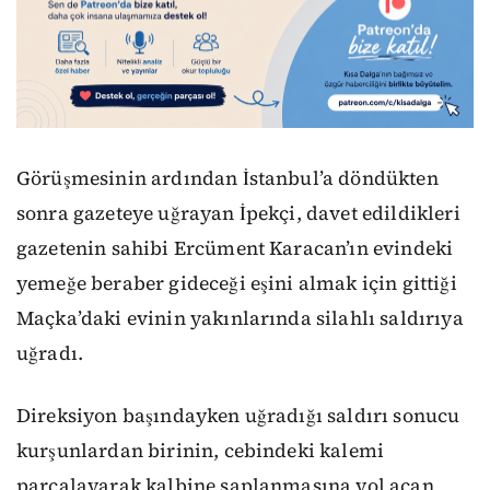
Görüşmesinin ardından İstanbul’a döndükten
sonra gazeteye uğrayan İpekçi, davet edildikleri
gazetenin sahibi Ercüment Karacan’ın evindeki
yemeğe beraber gideceği eşini almak için gittiği
Maçka’daki evinin yakınlarında silahlı saldırıya
uğradı.
Direksiyon başındayken uğradığı saldırı sonucu
kurşunlardan birinin, cebindeki kalemi
parçalayarak kalbine saplanmasına yol açan