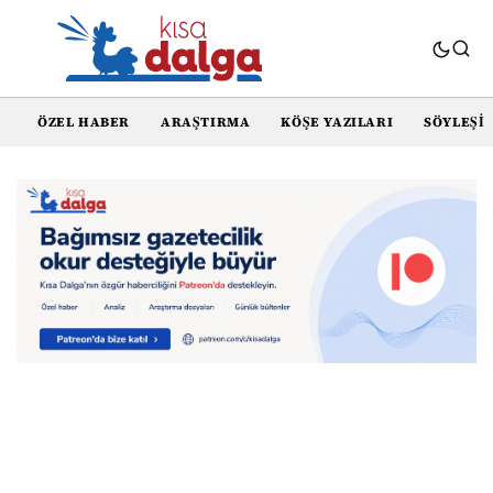
ÖZEL HABER
ARAŞTIRMA
KÖŞE YAZILARI
SÖYLEŞI