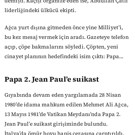
demişti. Kaçışı organize eden ise, Abdullah Çatlı
liderliğindeki ülkücü ekipti.
Ağca yurt dışına gitmeden önce yine Milliyet’i,
bu kez mesaj vermek için aradı. Gazeteye telefon
açıp, çöpe bakmalarını söyledi. Çöpten, yeni
cinayet planının hedefindeki isim çıktı: Papa…
Papa 2. Jean Paul’e suikast
Gıyabında devam eden yargılamada 28 Nisan
1980’de idama mahkum edilen Mehmet Ali Ağca,
13 Mayıs 1981’de Vatikan Meydanı’nda Papa 2.
Jean Paul’e suikast girişiminde bulundu.
İtalya’da ömür boyu hapis cezasına çarptırıldı.