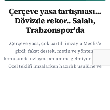
Çerçeve yasa tartışması...
Dövizde rekor.. Salah,
Trabzonspor'da
.Çerçeve yasa, çok partili imzayla Meclis'e
girdi; fakat destek, metin ve yöntem
konusunda uzlaşma anlamına gelmiyor. Özgür
Özel teklifi imzalarken hazırlık usulüne ve
demokratikleşme başlıklarının dışarıda
bırakılmasına şerh düştü. Asıl eşik cuma
günkü komisyon: On iki maddelik erteleme
mekanizmasının kimleri, hangi koşulla ve ne
zaman kapsayacağı orada somutlaşacak.