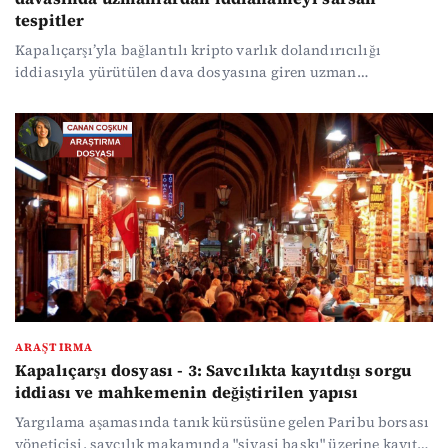
tespitler
Kapalıçarşı’yla bağlantılı kripto varlık dolandırıcılığı
iddiasıyla yürütülen dava dosyasına giren uzman
mütalaaları, savcılığın kripto varlık transfer analizlerindeki
tarih ve miktar uyumsuzluklarına dikkat çekiyor ve kripto
alım satım ağındaki herkesin topyekün dosyaya dahil
edildiğini vurguluyor.
ARAŞTIRMA
Kapalıçarşı dosyası - 3: Savcılıkta kayıtdışı sorgu
iddiası ve mahkemenin değiştirilen yapısı
Yargılama aşamasında tanık kürsüsüne gelen Paribu borsası
yöneticisi, savcılık makamında "siyasi baskı" üzerine kayıt