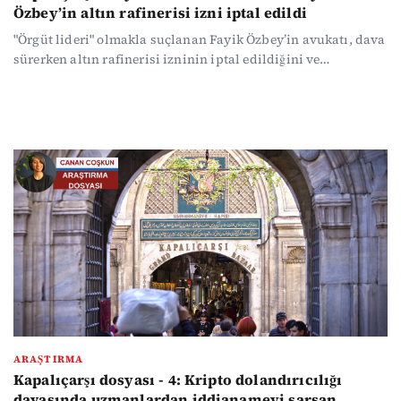
Özbey’in altın rafinerisi izni iptal edildi
"Örgüt lideri" olmakla suçlanan Fayik Özbey’in avukatı, dava
sürerken altın rafinerisi izninin iptal edildiğini ve
yatırımlarının "çöp olduğunu" açıkladı. Mahkemenin uzun
aralıklarla yaptığı duruşmalara karşın Temmuz ayından bu
yana bilirkişi raporunun hazırlanmaması, yargılamayı
kitledi.
ARAŞTIRMA
Kapalıçarşı dosyası - 4: Kripto dolandırıcılığı
davasında uzmanlardan iddianameyi sarsan