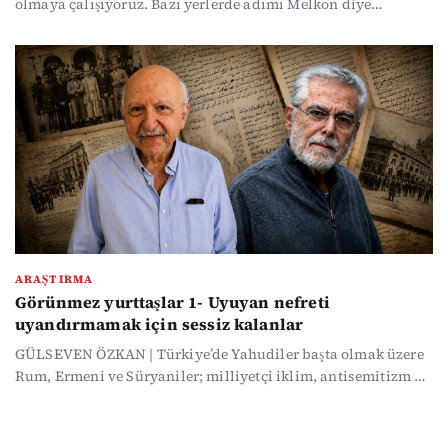
olmaya çalışıyoruz. Bazı yerlerde adımı Melkon diye
söylemek istemiyorum, Mehmet diyoruz, Mehmet diyoruz,
her defasında burada doğduğumu açıklamak zorunda
kalıyorum" diyen gencin sözleri, Türkiye’de Ermeni olmanın
gündelik hayattaki karşılığını anlatıyor. “Üniversitede
sınıfın beynini yıkamakla suçlandım. Ermeniysen önce zarar
vermeyeceğini ispatlamak zorunda hissediyorsun” sözleri ise
bu toplumun yaşadığı baskıyı özetliyor.
ARAŞTIRMA
Görünmez yurttaşlar 1- Uyuyan nefreti
uyandırmamak için sessiz kalanlar
GÜLSEVEN ÖZKAN | Türkiye’de Yahudiler başta olmak üzere
Rum, Ermeni ve Süryaniler; milliyetçi iklim, antisemitizm ve
nefret söylemi nedeniyle görünür olmaktan kaçınıyor.
Kimliğini gizleyen Musevi bir işletmeci, “Gazze’den ben
sorumluymuşum gibi davranılıyor” diyerek yaşadıklarını