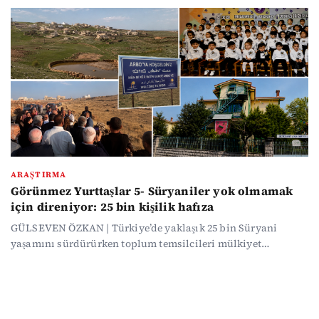
ilişkin habere de erişim engeli getirildi. Gerekçe aynı: “Milli
güvenlik ve kamu düzeni.”
ARAŞTIRMA
Görünmez Yurttaşlar 5- Süryaniler yok olmamak
için direniyor: 25 bin kişilik hafıza
GÜLSEVEN ÖZKAN | Türkiye’de yaklaşık 25 bin Süryani
yaşamını sürdürürken toplum temsilcileri mülkiyet
sorunları, göç ve ifade özgürlüğüne yönelik kaygıların
devam ettiğini söylüyor. Süryaniler bir yandan yeni okul
projeleriyle dil ve kültürlerini korumaya çalışırken diğer
yandan Avrupa’dan geri dönüşlerin önündeki hukuki