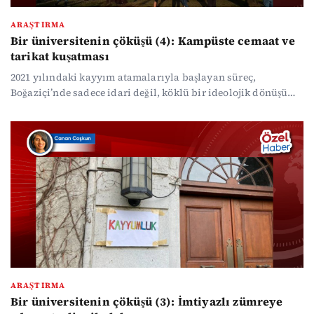
ARAŞTIRMA
Bir üniversitenin çöküşü (4): Kampüste cemaat ve
tarikat kuşatması
2021 yılındaki kayyım atamalarıyla başlayan süreç,
Boğaziçi’nde sadece idari değil, köklü bir ideolojik dönüşümü
de beraberinde getirdi. Dini motivasyonlu yapıların
kampüste artan faaliyetleri, öğrencilerin tarikat yurtlarına
yönlendirilmesi ve kadrolaşma ağındaki cemaat bağlantıları,
üniversitenin yeni çehresini ortaya koyuyor.
ARAŞTIRMA
Bir üniversitenin çöküşü (3): İmtiyazlı zümreye