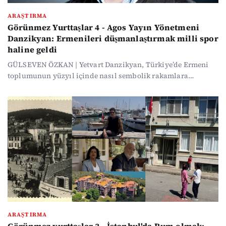
ARAŞTIRMA
Görünmez Yurttaşlar 4 - Agos Yayın Yönetmeni
Danzikyan: Ermenileri düşmanlaştırmak milli spor
haline geldi
GÜLSEVEN ÖZKAN | Yetvart Danzikyan, Türkiye’de Ermeni
toplumunun yüzyıl içinde nasıl sembolik rakamlara
indirildiğini, vakıf seçimlerinden devlet memurluğuna
uzanan görünmez yasakları, milliyetçi nefret söylemini ve
Hrant Dink cinayetinin kapanmayan dosyasını anlattı.
ARAŞTIRMA