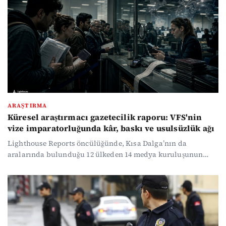
yönelik iddiaları reddederek, “Görev yaptığım hiçbir
dönemde hesabını veremeyeceğim bir işlemim, ilişkim veya
kararım olmamıştır” dedi.
ARAŞTIRMA
Küresel araştırmacı gazetecilik raporu: VFS'nin
vize imparatorluğunda kâr, baskı ve usulsüzlük ağı
Lighthouse Reports öncülüğünde, Kısa Dalga’nın da
aralarında bulunduğu 12 ülkeden 14 medya kuruluşunun
ortak çalışmasıyla yürütülen araştırma, dünya genelinde vize
hizmetlerinde neredeyse tekel konumuna gelen VFS
Global’in başvuru sahiplerini pahalı “isteğe bağlı ek
hizmetlere” yönlendirdiğini, randevu ve özel ayrıcalıklı
hizmetlerin fiilen zorunluymuş gibi sunulduğunu, kişisel
verilerin korunmasında ciddi açıklar bulunduğunu ve rüşvet