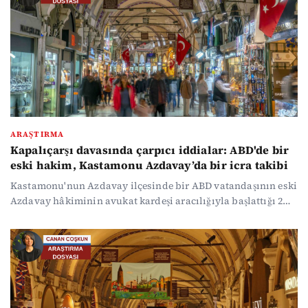
kulislere yansıdı.
ARAŞTIRMA
Kapalıçarşı davasında çarpıcı iddialar: ABD'de bir
eski hakim, Kastamonu Azdavay’da bir icra takibi
Kastamonu'nun Azdavay ilçesinde bir ABD vatandaşının eski
Azdavay hâkiminin avukat kardeşi aracılığıyla başlattığı 2
milyon dolarlık icra takibi, milyon dolarlık bir kripto
davasının ve yargı içindeki nüfuz tartışmalarının fitilini
ateşledi. Azdavay’dan başkente taşınan ve bir ucu
Kapalıçarşı’ya çıkan dosyada sanık avukatlarının HSK'ya
yaptıkları şikâyetteki çarpıcı iddialar ve muhatapların bu
iddialara yanıtları beraberinde pek çok soru işareti getiren
bir yargılama sürecine işaret ediyor.