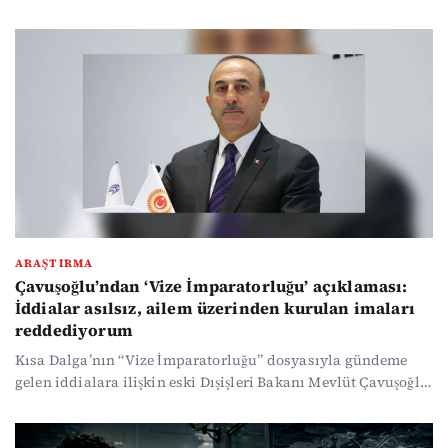
anlattı. Prof. Dr. Baskın Oran, Lozan’da güvence altına alınan
azınlık haklarının uygulanmadığını söylerken; Rıfat Bali,
azınlıkların temel refleksini “Bize bir şey olmasın, rahatımız
kaçmasın” olduğunu söyledi.
ARAŞTIRMA
Çavuşoğlu’ndan ‘Vize İmparatorluğu’ açıklaması:
İddialar asılsız, ailem üzerinden kurulan imaları
reddediyorum
Kısa Dalga’nın “Vize İmparatorluğu” dosyasıyla gündeme
gelen iddialara ilişkin eski Dışişleri Bakanı Mevlüt Çavuşoğlu
açıklama yaptı. Gazeteci Cüneyt Özdemir’in X hesabından
paylaştığı açıklamada Çavuşoğlu, kendisine ve ailesine