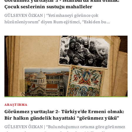
Görünmez yurttaşlar 3 - İstanbul'da Rum olmak:
Çocuk seslerinin sustuğu mahalleler
GÜLSEVEN ÖZKAN | “Yetimhaneyi görünce çok
hüzünleniyorum” diyen Rum eğitimci, “Eskiden bu
sokakların hepsi Rum’du, şimdi bir ben kaldım” sözleriyle
geçmişi anlatan 96 yaşındaki Milorola, denizle geçen ömrünü
paylaşan Rum balıkçı "Patatukas" ve üç öğrencisi kalan
okul... Türkiye’nin Rumları 230 binden 2 bine inen nüfusuyla
otele dönüştürülecek tarihi Rum Yetimhanesi’nin gölgesinde
"kültür mücadelesi" veriyor.
ARAŞTIRMA
Görünmez yurttaşlar 2- Türkiye’de Ermeni olmak:
Bir halkın gündelik hayattaki “görünmez yükü”
GÜLSEVEN ÖZKAN | “Bulunduğumuz ortama göre görünmez