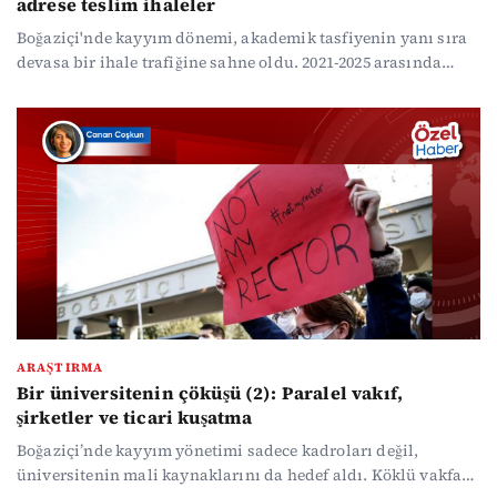
adrese teslim ihaleler
Boğaziçi'nde kayyım dönemi, akademik tasfiyenin yanı sıra
devasa bir ihale trafiğine sahne oldu. 2021-2025 arasında
çıkılan 84 ihalenin 66'sı rekabeti engelleyen "pazarlık"
usulüyle yapılırken, milyonlarca liralık kaynak "imtiyazlı"
çevrelerin kasasına aktı.
ARAŞTIRMA
Bir üniversitenin çöküşü (2): Paralel vakıf,
şirketler ve ticari kuşatma
Boğaziçi’nde kayyım yönetimi sadece kadroları değil,
üniversitenin mali kaynaklarını da hedef aldı. Köklü vakfa