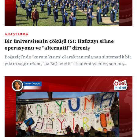
ARAŞTIRMA
Bir üniversitenin çöküşü (5): Hafızayı silme
operasyonu ve "alternatif" direniş
Boğaziçi’nde "kurum kırım" olarak tanımlanan sistematik bir
yıkım yaşanırken, “öz Boğaziçili” akademisyenler, son beş
yılda bir üniversitede nelerin yapılmaması gerektiğini çok
iyi öğrendiklerini söylüyor. Öğrenciler ise barınma krizi ve
kampüs alanlarının kaybına karşı okulun hafızasını
korumaya kararlı.