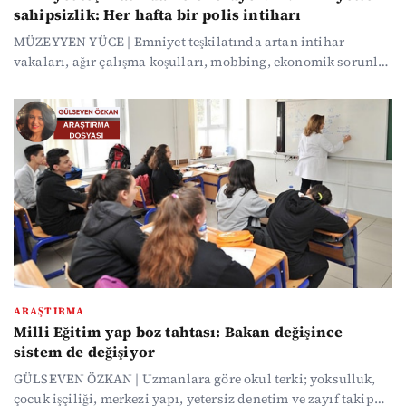
sahipsizlik: Her hafta bir polis intiharı
MÜZEYYEN YÜCE | Emniyet teşkilatında artan intihar
vakaları, ağır çalışma koşulları, mobbing, ekonomik sorunlar
ve kurumsal baskıyla birlikte derinleşen bir krize işaret
ediyor. Veriler, neredeyse her hafta bir polisin yaşamına son
verdiğini ortaya koyarken uzmanlar sorunun münferit değil,
yapısal bir sistem sorunu olduğunu vurguluyor.
ARAŞTIRMA
Milli Eğitim yap boz tahtası: Bakan değişince
sistem de değişiyor
GÜLSEVEN ÖZKAN | Uzmanlara göre okul terki; yoksulluk,
çocuk işçiliği, merkezi yapı, yetersiz denetim ve zayıf takip