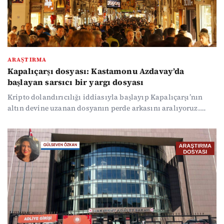
ARAŞTIRMA
Kapalıçarşı dosyası: Kastamonu Azdavay’da
başlayan sarsıcı bir yargı dosyası
Kripto dolandırıcılığı iddiasıyla başlayıp Kapalıçarşı’nın
altın devine uzanan dosyanın perde arkasını aralıyoruz.
Azdavay’daki icra takibinden ABD'de yaşayan eski hakimin
dosyadaki bağlantılarına, milyon dolarlık cüzdan
iadelerinden iptal edilen rafineri iznine kadar davanın tüm
seyrini mercek altına alıyoruz.