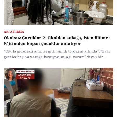
ARAŞTIRMA
Okulsuz Çocuklar 2- Okuldan sokağa, işten ölüme:
Eğitimden kopan çocuklar anlatıyor
“Okula gidecekti ama işe gitti, şimdi toprağın altında”, “Bazı
geceler başımı yastığa koyuyorum, ağlıyorum” diyen bir
baba… “Ağlaya ağlaya okulu bıraktım” diyen bir kız çocuğu,
“Okuldan çıkanlara bakınca utanıyorum” diyen kağıt işçisi
bir çocuk... Sistem eliyle birçok çocuk görünmeden
kaybolurken geriye hayaller ve mücadele kalıyor…