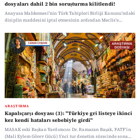
dosyaları dahil 2 bin soruşturma kilitlendi!
Anayasa Mahkemesi'nin Türk Tabipleri Birliği Kanunu'ndaki
disiplin maddesini iptal etmesinin ardından Meclis'e
tanınan süre doldu, ancak yeni düzenleme yapılmadı. TTB
Başkanı Prof. Dr. Alpay Azap, "Yenidoğan Çetesi"
soruşturması dahil 2 bin dosyanın beklediğini belirterek etik
ihlallerin zamanaşımı nedeniyle cezasız kalacağı uyarısında
bulundu.
ARAŞTIRMA
Kapalıçarşı dosyası (3): "Türkiye gri listeye ikinci
kez kendi hataları sebebiyle girdi"
MASAK eski Başkan Yardımcısı Dr. Ramazan Başak, FATF'in
(Mali Eylem Görev Gücü) 5’nci tur denetim sürecinde sona