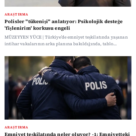
ARAŞTIRMA
Polisler "tükenişi" anlatıyor: Psikolojik desteğe
'fişlenirim' korkusu engeli
MÜZEYYEN YÜCE | Türkiye’de emniyet teşkilatında yaşanan
intihar vakalarının arka planına bakıldığında, tablo
yalnızca sayılardan ibaret değil. Uykusuz geceler, iptal
edilen hayatlar ve konuşulamayan sorunlar… Polisler,
intiharların arkasındaki görünmeyen çöküşü kendi
hikâyeleriyle anlatıyor.
ARAŞTIRMA
Emniyet teşkilatında neler oluyor? -1: Emniyetteki