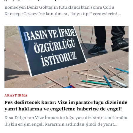
Komedyen Deniz Göktaş’ın tutuklandıktan sonra Çorlu
Karatepe Cezaevi’ne konulması, “kuyu tipi” cezaevlerini
yeniden gündeme getirdi. Avukatı Metin Sinan Aslan,
Göktaş’ın tek kişilik odada kalmasını güvenlik açısından
önemli gördüklerini söylese de Kısa Dalga’dan Canan
Coşkun’un daha önce yayımlanan araştırması, Y ve S tipi
cezaevlerinin ağır tecrit koşullarını, milyarlarca liralık
ihalelerini ve insan hakları örgütlerinin “işkence rejimi”
uyarılarını ortaya koymuştu.
ARAŞTIRMA
Pes dedirtecek karar: Vize imparatorluğu dizisinde
yanıt haklarına ve engelleme haberine de engel!
Kısa Dalga’nın Vize İmparatorluğu yazı dizisinin 4 bölümüne
ilişkin erişim engeli kararının ardından şimdi de yanıt
haklarının kullanıldığı 5. bölüm ve engelleme kararına