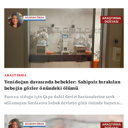
gelindiğini hatırlatarak, inceleme raporunun Haziran
2026'daki Genel Kurul'da açıklanacağını belirtti.
ARAŞTIRMA
Yenidoğan davasında bebekler: Sahipsiz bırakılan
bebeğin gözler önündeki ölümü
Parasız olduğu için Çapa dahil devlet hastanelerine sevk
edilemeyen Serdarova bebek devletin gözü önünde hayatını
kaybetti ancak devlet hastanelerinden kimse hakim karşısına
çıkmadı. Hukukçular yaşam hakkının ihlal edildiğini
savunuyor. Bebeklerin kesin ölüm nedeni belirsizliğini