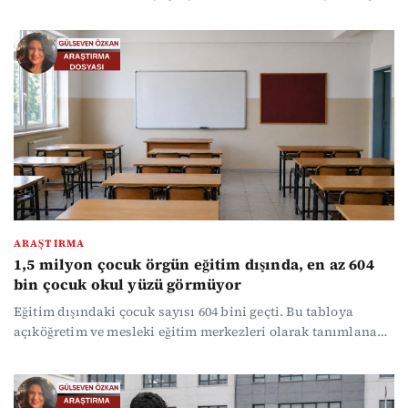
sistemlerinin birleşimiyle derinleşiyor. Açık öğretim ve
MESEM’de izleme eksikliği, rehberlik hizmetlerinin sınırlı
kalması ve bölgesel eşitsizlikler riski artırıyor. Çözüm için
erken uyarı sistemlerinin kurulması, denetimin
güçlendirilmesi, rehberlik kadrolarının artırılması ve
çocukların sistem içinde tutulmasına yönelik bütüncül
politikaların hayata geçirilmesi gerekiyor.
ARAŞTIRMA
1,5 milyon çocuk örgün eğitim dışında, en az 604
bin çocuk okul yüzü görmüyor
Eğitim dışındaki çocuk sayısı 604 bini geçti. Bu tabloya
açıköğretim ve mesleki eğitim merkezleri olarak tanımlanan
yaygın eğitim kurumlarındaki öğrencileri ekleyince 1,5
milyonu aşkın çocuk örgün eğitim dışında.