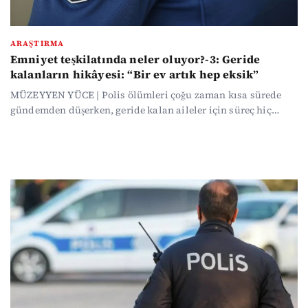
ARAŞTIRMA
Emniyet teşkilatında neler oluyor?-3: Geride
kalanların hikâyesi: “Bir ev artık hep eksik”
MÜZEYYEN YÜCE | Polis ölümleri çoğu zaman kısa sürede
gündemden düşerken, geride kalan aileler için süreç hiç
bitmiyor. Mobbing iddiaları, ağır çalışma koşulları ve
yanıtsız sorular, emniyet teşkilatındaki kayıpların ortak
hikâyesine dönüşüyor.