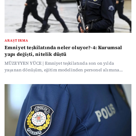
iddialarının birçok ülkeye yayıldığını ortaya çıkardı.
ARAŞTIRMA
Emniyet teşkilatında neler oluyor?-4: Kurumsal
yapı değişti, nitelik düştü
MÜZEYYEN YÜCE | Emniyet teşkilatında son on yılda
yaşanan dönüşüm, eğitim modelinden personel alımına
kadar geniş bir yapısal değişimi beraberinde getirdi. Eski
emniyet müdürü İrfan Bayar, sistemdeki dönüşümün
“kurumsal yapıyı zayıflattığını, niteliği düşürdüğünü ve
teşkilatta tükenmişliği artırdığını” savunuyor.