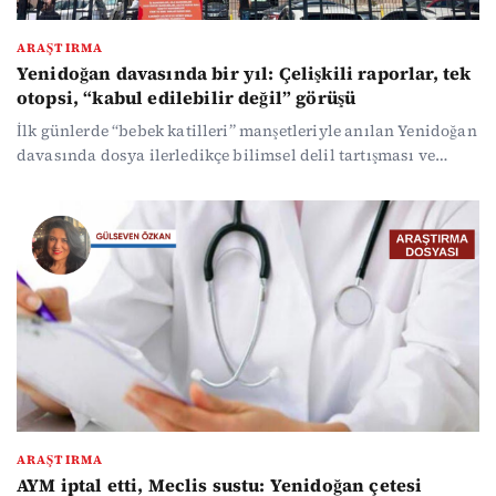
ARAŞTIRMA
Yenidoğan davasında bir yıl: Çelişkili raporlar, tek
otopsi, “kabul edilebilir değil” görüşü
İlk günlerde “bebek katilleri” manşetleriyle anılan Yenidoğan
davasında dosya ilerledikçe bilimsel delil tartışması ve
sağlık sistemine yönelik sorunlar öne çıkıyor. Adli tıp
uzmanı Prof. Dr. Şebnem Korur Fincancı’ya göre yenidoğan
davasında tüm bebekler için otopsi yapılmaması “kabul
edilemez bir ihmal” ve adil yargılama açısından ciddi bir
sorun.
ARAŞTIRMA
AYM iptal etti, Meclis sustu: Yenidoğan çetesi