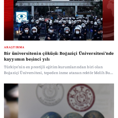
ARAŞTIRMA
Bir üniversitenin çöküşü: Boğaziçi Üniversitesi’nde
kayyımın beşinci yılı
Türkiye’nin en prestijli eğitim kurumlarından biri olan
Boğaziçi Üniversitesi, tepeden inme atanan rektör Melih Bulu
ile başlayıp Naci İnci ile devam eden kayyım yönetiminde
beşinci yılını tamamlıyor. Okul bugün artık başarılarıyla
değil, kadrolaşma, cemaatleşme ve kamu kaynağı israfı
iddialarıyla anılıyor.