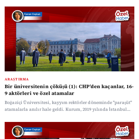
alternatif olarak kurulan BUVAKIF ve ona bağlı şirketler
üzerinden, liyakatin yerini "huzur hakkı" ve şüpheli
ihalelerin aldığı dev bir ticari ağ örüldü.
ARAŞTIRMA
Bir üniversitenin çöküşü (1): CHP’den kaçanlar, 16-
9 aktörleri ve özel atamalar
Boğaziçi Üniversitesi, kayyım rektörler döneminde "paraşüt"
atamalarla anılır hale geldi. Kurum, 2019 yılında İstanbul
Büyükşehir Belediyesi (İBB) yönetiminin değişmesiyle işsiz
kalan isimler için adeta bir “korunaklı limana” dönüştü.