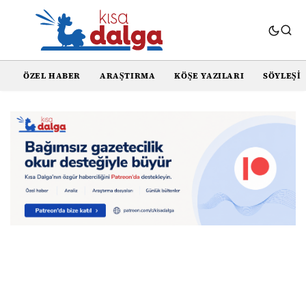
ÖZEL HABER
ARAŞTIRMA
KÖŞE YAZILARI
SÖYLEŞI