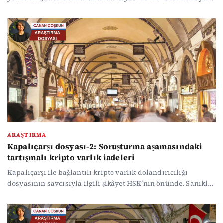
dışı sorgulandığını iddia etti. Mahkeme heyetinin kritik
atamalarla değiştirilmesi ve "özel yetkili" hâle getirilmesi,
dosyanın seyrine dair soru işaretlerini derinleştiriyor.
ARAŞTIRMA
Kapalıçarşı dosyası-2: Soruşturma aşamasındaki
tartışmalı kripto varlık iadeleri
Kapalıçarşı ile bağlantılı kripto varlık dolandırıcılığı
dosyasının savcısıyla ilgili şikâyet HSK’nın önünde. Sanıklar
savcıya “nitelikli zimmet” gibi ağır suçlamalar yöneltirken
savcı ile ilgili, Cumhurbaşkanı’nın eski avukatlarından
birinin kendisini sürdürmeye çalıştığına dair iddialar