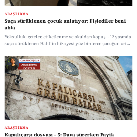
ARAŞTIRMA
Suça sürüklenen çocuk anlatıyor: Fişlediler beni
abla
Yoksulluk, çeteler, etiketlenme ve okuldan kopuş… 12 yaşında
suça sürüklenen Halil’in hikayesi yüz binlerce çocuğun ortak
gerçeğini yansıtıyor. Çetelerin zoruyla "bisiklet çaldığı" için
23 gün cezaevinde kalan Halil, çıktığında karşısında
öğretmen değil, “yolunu kesip torba tutmamı, mekan
taramamı istediler” diyen kişileri bulduğunu söylüyor.
ARAŞTIRMA
Kapalıçarşı dosyası - 5: Dava sürerken Fayik