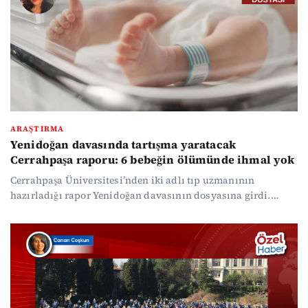
korurken raporlar ne diyor?
ARAŞTIRMA
Yenidoğan davasında tartışma yaratacak
Cerrahpaşa raporu: 6 bebeğin ölümünde ihmal yok
Cerrahpaşa Üniversitesi’nden iki adlı tıp uzmanının
hazırladığı rapor Yenidoğan davasının dosyasına girdi.
Sanıklardan Dr. Dursun Eryılmaz’ın avukatının talebiyle
hazırlanan raporda bebek ölümlerinden doktorları sorumlu
tutan Adli Tıp Kurumu’na “kopyala - yapıştır” rapor
hazırladığı suçlaması getirildi. Raporda incelenen 6 bebeğin
ölümü ile ilgili olarak “uygulanan tanı ve tedavi
yöntemlerinin tıbben uygun olduğu tespiti yapıldı.