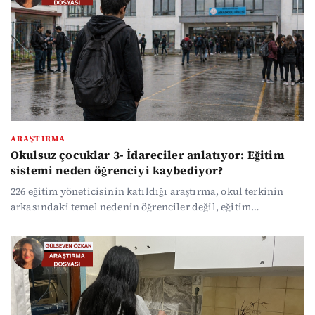
ARAŞTIRMA
Okulsuz çocuklar 3- İdareciler anlatıyor: Eğitim
sistemi neden öğrenciyi kaybediyor?
226 eğitim yöneticisinin katıldığı araştırma, okul terkinin
arkasındaki temel nedenin öğrenciler değil, eğitim
sisteminin kendisi olduğunu ortaya koydu. İdareciler,
mevcut yapının öğrenciyi okulda tutmak yerine sistem dışına
ittiğini belirtiyor. Ağır müfredat, sınav odaklı yapı, yetersiz
yönlendirme ve belirsiz gelecek…