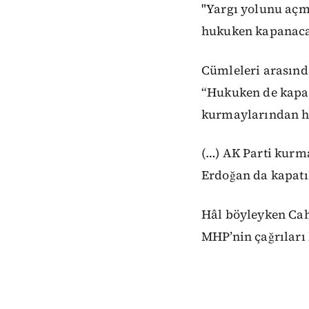
"Yargı yolunu açm
hukuken kapanacak
Cümleleri arasında
“Hukuken de kapat
kurmaylarından hi
(…) AK Parti kur
Erdoğan da kapatı
Hâl böyleyken Cahi
MHP’nin çağrıları 