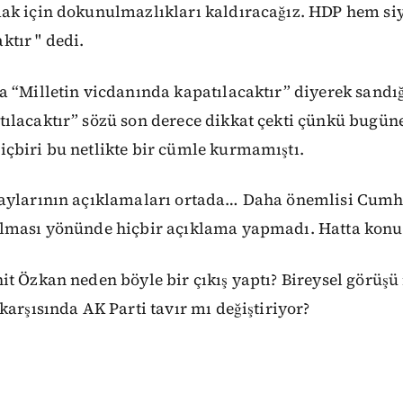
ak için dokunulmazlıkları kaldıracağız. HDP hem si
tır " dedi.
 “Milletin vicdanında kapatılacaktır” diyerek sandığı
ılacaktır” sözü son derece dikkat çekti çünkü bugün
çbiri bu netlikte bir cümle kurmamıştı.
maylarının açıklamaları ortada… Daha önemlisi Cum
lması yönünde hiçbir açıklama yapmadı. Hatta konu
t Özkan neden böyle bir çıkış yaptı? Bireysel görüş
karşısında AK Parti tavır mı değiştiriyor?