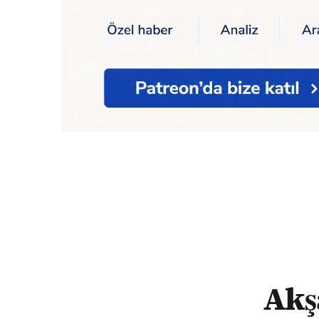
Ana Sayfa
Akşam Köşesi / “Vatan Partisi 
Akş