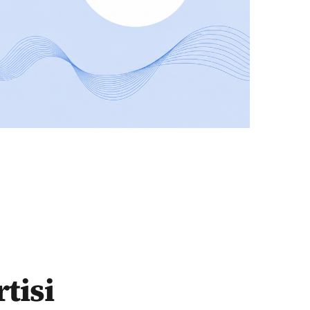
ldiği iddia ediliyor”
tisi