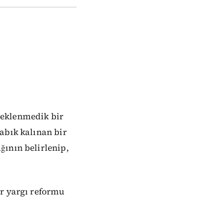
beklenmedik bir
abık kalınan bir
ğının belirlenip,
ir yargı reformu