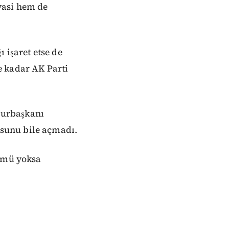
yasi hem de
 işaret etse de
e kadar AK Parti
hurbaşkanı
sunu bile açmadı.
ü mü yoksa