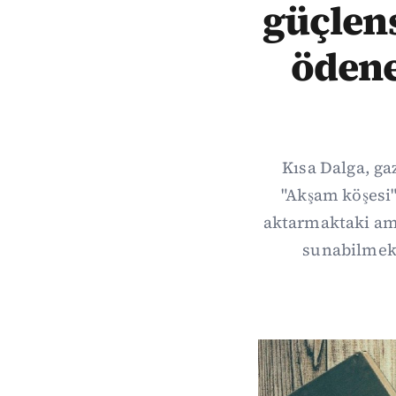
güçlens
ödene
Kısa Dalga, ga
"Akşam köşesi"
aktarmaktaki amac
sunabilmek.