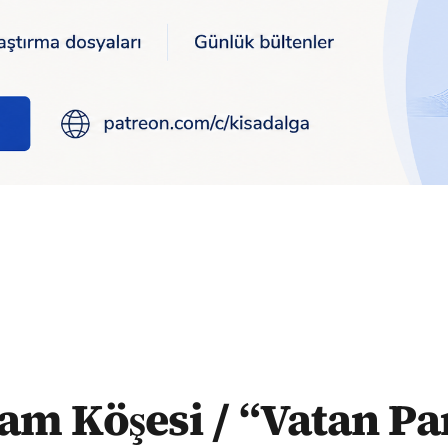
güçlensin diye Ulusal Kanal’a örtülü ödenekten 500 bin dolar veri
am Köşesi / “Vatan Par