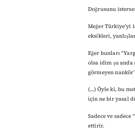
Doğrusunu isters
Meğer Türkiye’yi 1
eksikleri, yanlışl
Eğer bunları “Yarg
olsa idim şu anda 
görmeyen nankör”
(…) Öyle ki, bu m
için ne bir yasal 
Sadece ve sadece “
ettirir.