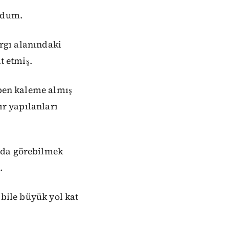
ldum.
argı alanındaki
t etmiş.
 ben kaleme almış
ır yapılanları
ada görebilmek
.
 bile büyük yol kat