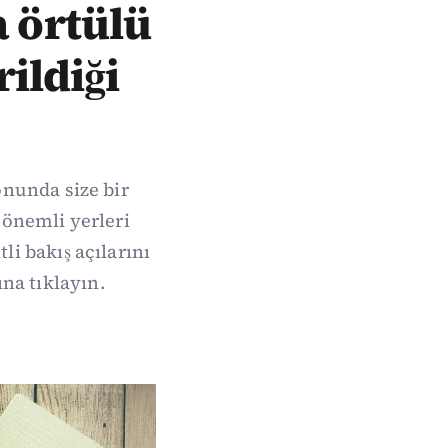
a örtülü
ildiği
onunda size bir
 önemli yerleri
li bakış açılarını
na tıklayın.