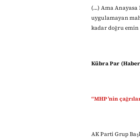
(…) Ama Anayasa 
uygulamayan mahke
kadar doğru emin 
Kübra Par (Haber
“MHP’nin çağrılar
AK Parti Grup Başk