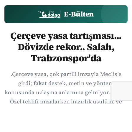
E-Bülten
Çerçeve yasa tartışması...
Dövizde rekor.. Salah,
Trabzonspor'da
.Çerçeve yasa, çok partili imzayla Meclis'e
girdi; fakat destek, metin ve yöntem
konusunda uzlaşma anlamına gelmiyor. Özgür
Özel teklifi imzalarken hazırlık usulüne ve
demokratikleşme başlıklarının dışarıda
bırakılmasına şerh düştü. Asıl eşik cuma
günkü komisyon: On iki maddelik erteleme