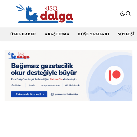
ÖZEL HABER
ARAŞTIRMA
KÖŞE YAZILARI
SÖYLEŞI