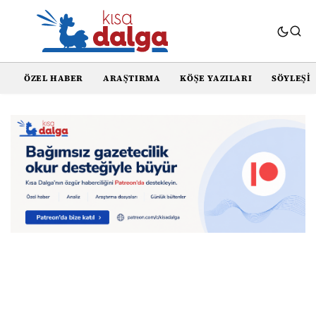
ÖZEL HABER
ARAŞTIRMA
KÖŞE YAZILARI
SÖYLEŞI