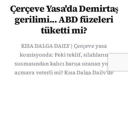
Çerçeve Yasa'da Demirtaş
gerilimi... ABD füzeleri
tüketti mi?
KISA DALGA DAILY | Çerçeve yasa
komisyonda: Peki teklif, silahların
susmasından kalıcı barışa uzanan yolu
açmaya yeterli mi? Kısa Dalga Daily’de
düzenlemenin kapsamını Kuzey İrlanda
deneyimiyle karşılaştırıyor; Kuşadası
operasyonundan yeni savunma ittifakına,
akaryakıt zammından Hürmüz pazarlığına
uzanan günün önemli gelişmelerini ve gözden
kaçan ayrıntıları derliyoruz.