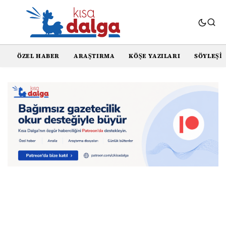
ÖZEL HABER
ARAŞTIRMA
KÖŞE YAZILARI
SÖYLEŞI