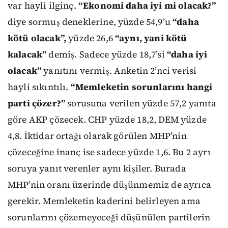
var hayli ilginç.
“Ekonomi daha iyi mi olacak?”
diye sormuş deneklerine, yüzde 54,9’u
“daha
kötü olacak”,
yüzde 26,6
“aynı, yani kötü
kalacak”
demiş. Sadece yüzde 18,7’si
“daha iyi
olacak”
yanıtını vermiş. Anketin 2’nci verisi
hayli sıkıntılı.
“Memleketin sorunlarını hangi
parti çözer?”
sorusuna verilen yüzde 57,2 yanıta
göre AKP çözecek. CHP yüzde 18,2, DEM yüzde
4,8. İktidar ortağı olarak görülen MHP’nin
çözeceğine inanç ise sadece yüzde 1,6. Bu 2 ayrı
soruya yanıt verenler aynı kişiler. Burada
MHP’nin oranı üzerinde düşünmemiz de ayrıca
gerekir. Memleketin kaderini belirleyen ama
sorunlarını çözemeyeceği düşünülen partilerin