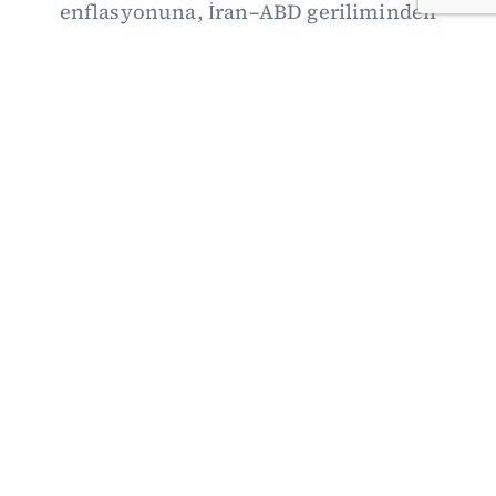
enflasyonuna, İran–ABD geriliminden
Suriye’deki gelişmelere uzanan günün önemli
haberlerini; gözden kaçan ayrıntılar, kültür-
sanat ve spor gündemiyle birlikte Kısa Dalga
Daily’de derledik. 3 Ağustos’un kapsamlı
haber özeti burada.
03/08/2026 18:27
·