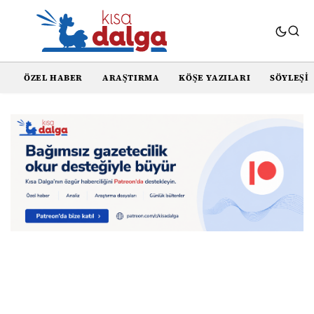
ÖZEL HABER
ARAŞTIRMA
KÖŞE YAZILARI
SÖYLEŞI