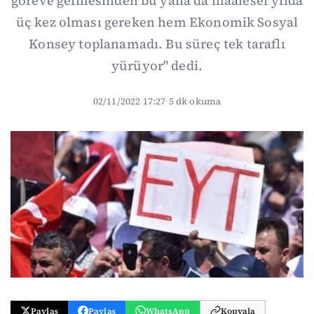
göreve gelmesinden bu yana da maalesef yılda
üç kez olması gereken hem Ekonomik Sosyal
Konsey toplanamadı. Bu süreç tek taraflı
yürüyor" dedi.
02/11/2022 17:27
·
5 dk okuma
Paylaş
Paylaş
WhatsApp
Kopyala