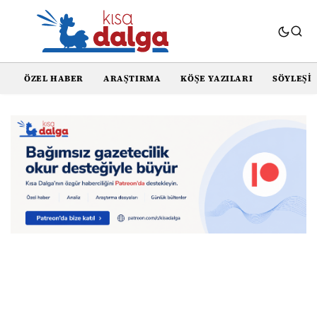
ÖZEL HABER
ARAŞTIRMA
KÖŞE YAZILARI
SÖYLEŞI