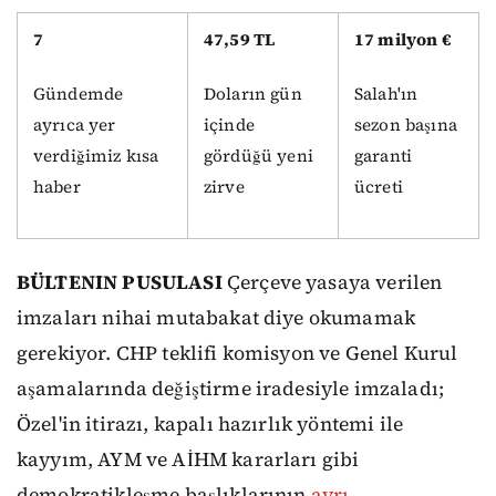
7
47,59 TL
17 milyon €
Gündemde
Doların gün
Salah'ın
ayrıca yer
içinde
sezon başına
verdiğimiz kısa
gördüğü yeni
garanti
haber
zirve
ücreti
BÜLTENIN PUSULASI
Çerçeve yasaya verilen
imzaları nihai mutabakat diye okumamak
gerekiyor. CHP teklifi komisyon ve Genel Kurul
aşamalarında değiştirme iradesiyle imzaladı;
Özel'in itirazı, kapalı hazırlık yöntemi ile
kayyım, AYM ve AİHM kararları gibi
demokratikleşme başlıklarının
ayrı