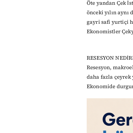
Öte yandan Çek İst
önceki yılın aynı
gayri safi yurtiçi 
Ekonomistler Çeky
RESESYON NEDİR
Resesyon, makroeko
daha fazla çeyrek
Ekonomide durgunl