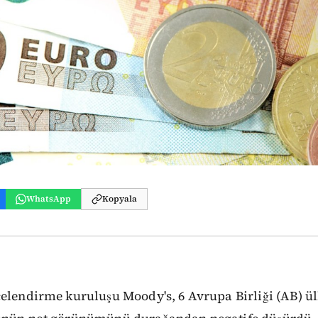
WhatsApp
Kopyala
elendirme kuruluşu Moody's, 6 Avrupa Birliği (AB) ü