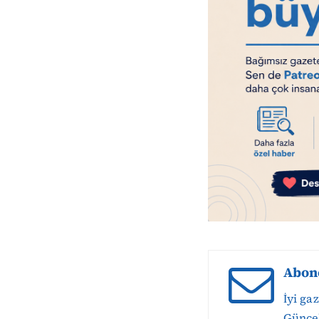
Abon
İyi ga
Güncel