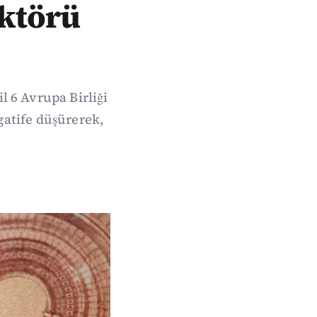
ektörü
 6 Avrupa Birliği
atife düşürerek,