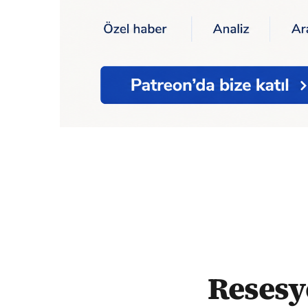
Ana Sayfa
Ekonomi
Resesyon uyarıları g
Resesyo