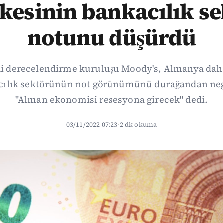
kesinin bankacılık s
notunu düşürdü
di derecelendirme kuruluşu Moody's, Almanya dahil
cılık sektörünün not görünümünü durağandan neg
"Alman ekonomisi resesyona girecek" dedi.
03/11/2022 07:23
·
2 dk okuma