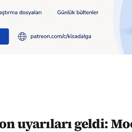
eldi: Moody's, 6 AB ülkesinin bankacılık sektörü notunu düşürdü
n uyarıları geldi: Mo