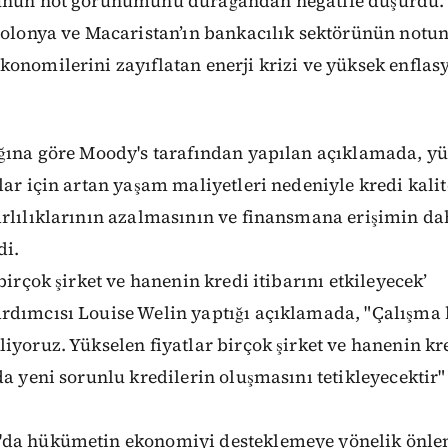
rünün not görünümünü durağandan negatife düşürdü.
 Polonya ve Macaristan’ın bankacılık sektörünün notu
onomilerini zayıflatan enerji krizi ve yüksek enflas
ığına göre Moody's tarafından yapılan açıklamada, yü
lar için artan yaşam maliyetleri nedeniyle kredi kali
arlılıklarının azalmasının ve finansmana erişimin da
di.
birçok şirket ve hanenin kredi itibarını etkileyecek’
rdımcısı Louise Welin yaptığı açıklamada, "Çalışma
iyoruz. Yükselen fiyatlar birçok şirket ve hanenin kre
da yeni sorunlu kredilerin oluşmasını tetikleyecektir"
'da hükümetin ekonomiyi desteklemeye yönelik önle