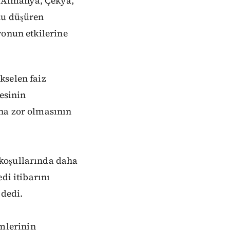
 Almanya, Çekya,
nu düşüren
yonun etkilerine
kselen faiz
tesinin
ha zor olmasının
 koşullarında daha
di itibarını
 dedi.
mlerinin