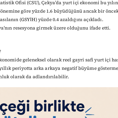
atistik Ofisi (CSU), Çekya’da yurt içi ekonomi bu yılın
 dönemine göre yüzde 1.6 büyüdüğünü ancak bir öncek
hasılanın (GSYİH) yüzde 0.4 azaldığını açıkladı.
a’nın resesyona girmek üzere olduğunu ifade etti.
?
nomide geleneksel olarak reel gayri safi yurt içi has
 yıllık periyotta arka arkaya negatif büyüme göster
uk olarak da adlandırılabilir.