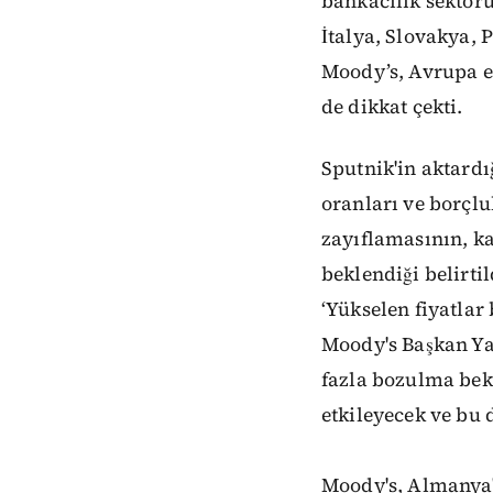
bankacılık sektö
İtalya, Slovakya,
Moody’s, Avrupa ek
de dikkat çekti.
Sputnik'in aktard
oranları ve borçlu
zayıflamasının, k
beklendiği belirtil
‘Yükselen fiyatlar 
Moody's Başkan Ya
fazla bozulma bekl
etkileyecek ve bu 
Moody's, Almanya