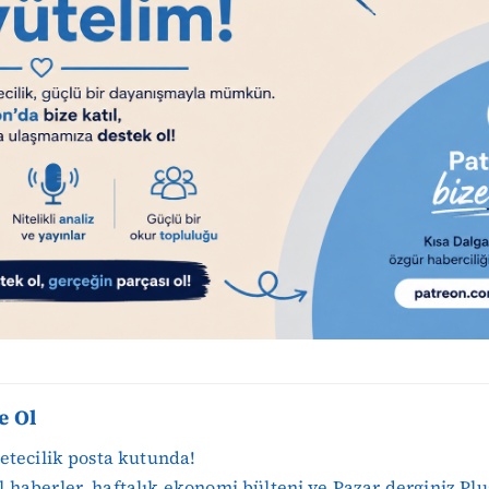
e Ol
zetecilik posta kutunda!
 haberler, haftalık ekonomi bülteni ve Pazar derginiz Plu