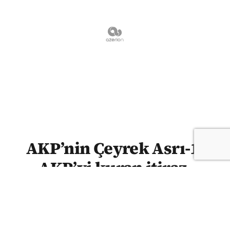
AKP’nin Çeyrek Asrı-1:
AKP’yi kuran itiraz,
Erdoğan’ı yaratan düzen
SEDAT BOZKURT | AKP, 14 Ağustos 2001’de