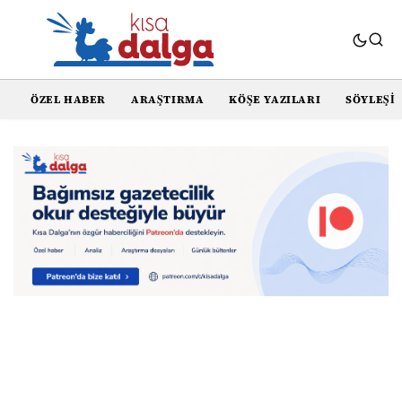
ÖZEL HABER
ARAŞTIRMA
KÖŞE YAZILARI
SÖYLEŞI