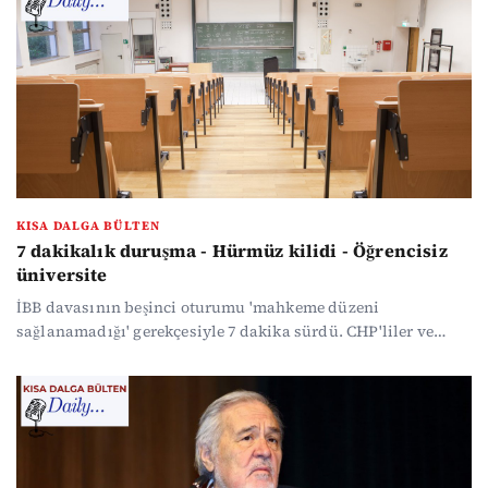
kazandı...
KISA DALGA BÜLTEN
7 dakikalık duruşma - Hürmüz kilidi - Öğrencisiz
üniversite
İBB davasının beşinci oturumu 'mahkeme düzeni
sağlanamadığı' gerekçesiyle 7 dakika sürdü. CHP'liler ve
aileler tepkili... Savaşta 17. gün geride kalırken ABD Başkanı
Trump, Hürmüz için NATO ülkelerinden yardım istedi ve
tehdit etti. Bayrama sayılı günler kala bir dilim baklavanın
fiyatı 80 lira oldu...