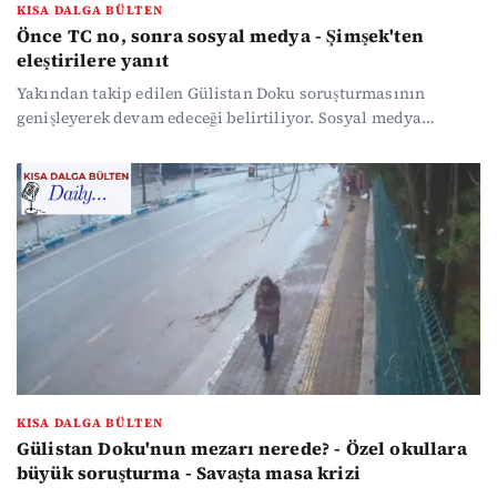
KISA DALGA BÜLTEN
Önce TC no, sonra sosyal medya - Şimşek'ten
eleştirilere yanıt
Yakından takip edilen Gülistan Doku soruşturmasının
genişleyerek devam edeceği belirtiliyor. Sosyal medya
düzenlemesinin önemli ayrıntıları belli oldu; hesap açmak
için TC numarası verilecek. Merkez Bankası faizi sabit tuttu,
Bakan Mehmet Şimşek ekonomik programı eleştirenlere yanıt
verdi. Hürmüz Boğazı'nda ise gerilim yüksek.
KISA DALGA BÜLTEN
Gülistan Doku'nun mezarı nerede? - Özel okullara
büyük soruşturma - Savaşta masa krizi