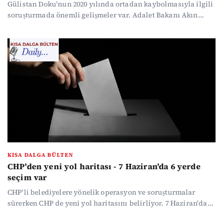
Gülistan Doku'nun 2020 yılında ortadan kaybolmasıyla ilgili
soruşturmada önemli gelişmeler var. Adalet Bakanı Akın
Gürlek "Önemli olan bu mezarın yerini bulmak" dedi. Faili
meçhul dosyalar raftan iniyor. Bahçeli seçime kapıyı kapattı,
Özgür Özel ısrarlı: İlk seçimi bekliyoruz... ABD ve İran
arasında geçici ateşkesin bitmesine saatler kala masa dönüş
muamması... Haber yoğunluğunda kaybolmak istemeyenler
için gündemin öne çıkan başlıklarını özetledik...
KISA DALGA BÜLTEN
CHP'den yeni yol haritası - 7 Haziran'da 6 yerde
seçim var
CHP'li belediyelere yönelik operasyon ve soruşturmalar
sürerken CHP de yeni yol haritasını belirliyor. 7 Haziran'da
Türkiye'de 6 beldede seçim var. MHP'li Yıldız'a göre "Bu