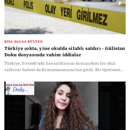
özetledik...
KISA DALGA BÜLTEN
Türkiye şokta, yine okulda silahlı saldırı - Gülistan
Doku dosyasında vahim iddialar
Türkiye, Siverek'teki lise saldırısını konuşurken bir okul
saldırısı haberi de Kahramanmaraş'tan geldi. Bir öğretmen
ve üç öğretmen yaşamını yitirdi. Gülistan Doku
soruşturmasında çok vahim iddialar var. Cumhurbaşkanı
Erdoğan seçimin zamanında yapılacağını söyledi. ABD - İran
arasında ibre yeniden diplomasiye döndü. Ekonomide
önemli veriler açıklandı. Haber yoğunluğunda kaybolmak
istemeyenler için gündemin öne çıkan başlıklarını
özetledik...