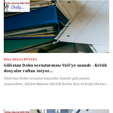
seçimler, büyük bir kamuoyu yoklamasına dönüşecek." ABD
ve İran arasında diplomasiyle gerilim arasında gidip gelen
bir gündem var. TÜİK'in resmi çocuk verileri çarpıcı bir
tabloyu ortaya koyarken, suça sürüklenen çocuk
düzenlemesi de tartışılıyor.
KISA DALGA BÜLTEN
Gülistan Doku soruşturması Vali'ye uzandı - Kritik
dosyalar raftan iniyor...
Gülistan Doku soruşturmasında önemli gelişmeler
yaşanırken, Adalet Bakanı Gürlek Rabia Naz ve Rojin Kabaiş
dosyalarının da incelendiğini söyledi. Okullara saldırılarla
ilgili çalışmalar da sürüyor. Gürlek şiddet suçlarında
çocuklara verilecek cezaların artırılacağını ve ailelerin de
sorumlu tutulabileceğini belirtti. İsrail ve Lübnan arasında
geçici ateşkese varıldı, Hürmüz Boğazı açıldı. Haber