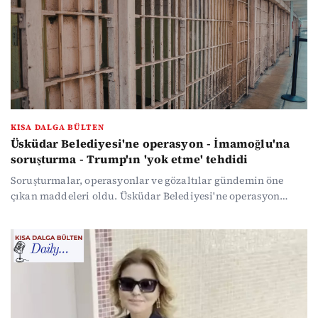
satıldığı saptandı. Onlarca firmaya milyonlarca liralık ceza
kesildi.
KISA DALGA BÜLTEN
Üsküdar Belediyesi'ne operasyon - İmamoğlu'na
soruşturma - Trump'ın 'yok etme' tehdidi
Soruşturmalar, operasyonlar ve gözaltılar gündemin öne
çıkan maddeleri oldu. Üsküdar Belediyesi'ne operasyon
yapıldı, 20 kişi gözaltına alındı. Ünlülere operasyon yapıldı,
9 kişi gözaltına alındı. İmamoğlu'na yeni soruşturma
açıldı...MHP lideri Devlet Bahçeli süreçte hızlanma çağrısı
yaptı. DEM Parti Eş Genel Başkanı Bakırhan "Oyalanan kim,
oyalanan kim, adres kim, kim adım atacak" dedi.Trump
tehditlerini sürdürürken, savaşta gerilim çok yüksek.