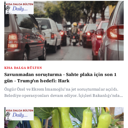
106 bin lirayı aştı. TÜİK'e göre işsizlik arttı. Haber
yoğunluğunda kaybolmak istemeyenler için gündemin öne
çıkan başlıklarını özetledik...
KISA DALGA BÜLTEN
Savunmadan soruşturma - Sahte plaka için son 1
gün - Trump'ın hedefi: Hark
Özgür Özel ve Ekrem İmamoğlu'na jet soruşturmalar açıldı.
Belediye operasyonları devam ediyor. İçişleri Bakanlığı'ndan
sahte plaka açıklaması geldi. 1 Nisan itibarıyla 140 bin lira
ceza uygulanacak. Savaşta karşılıklı saldırılar sürüyor.
Trump ise İran'ın petrolünü istediğini söyledi hedefini
açıkladı: Hark adası... Haber yoğunluğunda kaybolmak
istemeyenler için gündemin öne çıkan başlıklarını