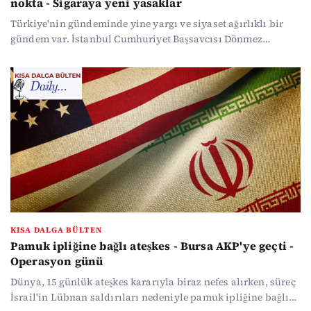
nokta - Sigaraya yeni yasaklar
Türkiye'nin gündeminde yine yargı ve siyaset ağırlıklı bir
gündem var. İstanbul Cumhuriyet Başsavcısı Dönmez
operasyonların süreceğini açıkladı. CHP'li Mersin Yenişehir
ve Bolu belediyelerine yeni operasyonlar yapıldı. Gazeteci
Bahadır Özgür'e soruşturma açıldı. Muhalefet partileri ara
seçime sıcak bakıyor, iktidar 'Gündemimizde yok' diyor.
Sigara yasakları genişliyor ve nisan soğuğu devam ediyor.
Dünyada ise ABD-İran ateşkesi Hürmüz Boğazı
anlaşmazlığıyla sarsılıyor.
KISA DALGA BÜLTEN
Pamuk ipliğine bağlı ateşkes - Bursa AKP'ye geçti -
Operasyon günü
Dünya, 15 günlük ateşkes kararıyla biraz nefes alırken, süreç
İsrail'in Lübnan saldırıları nedeniyle pamuk ipliğine bağlı