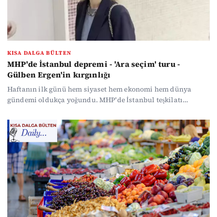
KISA DALGA BÜLTEN
MHP'de İstanbul depremi - 'Ara seçim' turu -
Gülben Ergen'in kırgınlığı
Haftanın ilk günü hem siyaset hem ekonomi hem dünya
gündemi oldukça yoğundu. MHP'de İstanbul teşkilatı
görevden alındı. CHP lideri Özgür Özel, ara seçim turlarına
başladı. DİSK-AR açıkladı; asgari ücretli mart ayında 2 bin
819 lira kaybetti. Bir hesap da Elektrik Mühendisleri
Odası'ndan; yüzde 25 zamla birlikte 4 kişilik bir ailenin
asgari elektrik faturası 744,7 TL olacak. Trump'ın tehditleri,
İran'ın restleri sürerken, geçici ateşkes için de anlaşma
sağlanamadı.