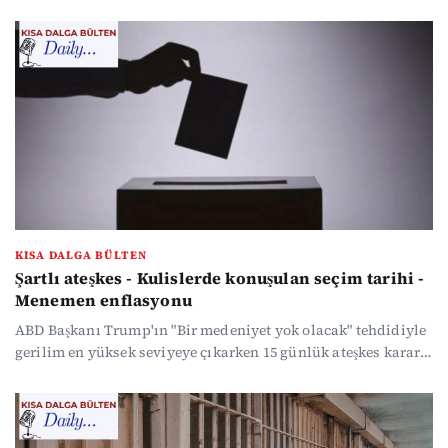
hale geldi. Türkiye'de gündem, operasyonlar, gözaltılar,
soruşturmalar ve ara seçim tartışmaları. Özgür Özel ısrarlı,
AKP ise "Gündemde yok" diyor. Ünlülere yönelik
operasyonlar da sürüyor, 14 kişi için gözaltı kararı verildi.
Komedyen Tuba Ulu programındaki bir espri nedeniyle
gözaltına alındı.
KISA DALGA BÜLTEN
Şartlı ateşkes - Kulislerde konuşulan seçim tarihi -
Menemen enflasyonu
ABD Başkanı Trump'ın "Bir medeniyet yok olacak" tehdidiyle
gerilim en yüksek seviyeye çıkarken 15 günlük ateşkes kararı
geldi. Piyasalarda ateşkesin etkisi pozitif dalgalanma
yarattı. Gözler şimdi 10 Nisan'da yapılacak görüşmelerde. İç
siyasette seçim tartışması büyüyor. Ticaret Bakanlığı'nın
denetimlerinde üreticide 7 lira olan biberin199 liradan