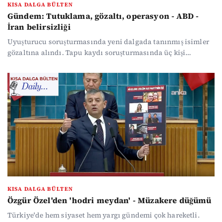
KISA DALGA BÜLTEN
Gündem: Tutuklama, gözaltı, operasyon - ABD -
İran belirsizliği
Uyuşturucu soruşturmasında yeni dalgada tanınmış isimler
gözaltına alındı. Tapu kaydı soruşturmasında üç kişi
tutuklandı, bir kişi daha gözaltına alındı. ABD - İran hattında
belirsizlik sürüyor. İran'ın yalanlamasına rağmen Trump
görüşmelerin iyi geçtiğini söylüyor. Ekonomide önemli
veriler açıklandı. Haber yoğunluğunda kaybolmak
istemeyenler için gündemin öne çıkan başlıklarını
özetledik...
KISA DALGA BÜLTEN
Özgür Özel'den 'hodri meydan' - Müzakere düğümü
Türkiye'de hem siyaset hem yargı gündemi çok hareketli.