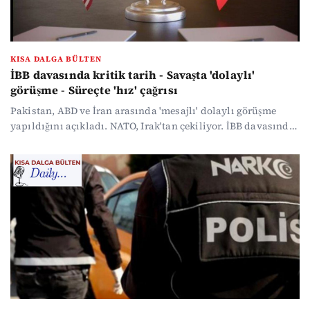
KISA DALGA BÜLTEN
İBB davasında kritik tarih - Savaşta 'dolaylı'
görüşme - Süreçte 'hız' çağrısı
Pakistan, ABD ve İran arasında 'mesajlı' dolaylı görüşme
yapıldığını açıkladı. NATO, Irak'tan çekiliyor. İBB davasında
ilk ara kararın açıklanacağı tarih belli oldu. DEM Parti'den
Bahçeli'ye 'hız' yanıtı geldi. Gazetecilerden ortak açıklama
yaptı: "Gazeteciler düşman değildir..." Haber yoğunluğunda
kaybolmak istemeyenler için gündemin öne çıkan
başlıklarını özetledik...