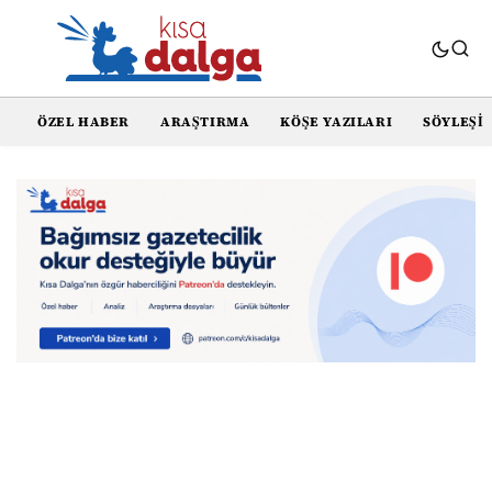
ÖZEL HABER
ARAŞTIRMA
KÖŞE YAZILARI
SÖYLEŞI