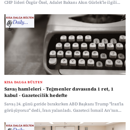
CHP lideri Özgür Özel, Adalet Bakanı Akın Gürlek'le ilgili
yeni açıklamalar yaptı. Gürlek'in tapu kayıtlarının
sorgusuyla ilgili soruşturmada gözaltı var. İBB davasında
Şişli Belediye Başkanı Resul Emrah Şahan savunma yaptı.
ABD ve İran arasındaki müzakere belirsizliği sürüyor.
KISA DALGA BÜLTEN
Savaş hamleleri - Teğmenler davasında 1 ret, 1
kabul - Gazetecilik hedefte
Savaş 24. günü geride bırakırken ABD Başkanı Trump "İran'la
görüşüyoruz" dedi, İran yalanladı. Gazeteci İsmail Arı'nın
tutuklanmasına tepkiler büyüyor. TSK'dan ihraç edilen
teğmenlerin davasında bir ret bir kabul kararı çıktı. Fransa
yerel seçimlerinde üç büyük kenti sosyalist adaylar