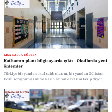
yoğunluğunda kaybolmak istemeyenler için gündemin öne
çıkan başlıklarını özetledik...
KISA DALGA BÜLTEN
Katliamın planı bilgisayarda çıktı - Okullarda yeni
önlemler
Türkiye bir yandan okul saldırılarını, bir yandan Gülistan
Doku soruşturmasını ve Narin Güran davasını takip diyor.
Siyaset gündemi de hareketli. MHP peş peşe aldığı kararlarla
il yönetimlerinin feshedildiğini duyurdu. CHP ise mayısta
sahaya inme kararı aldı. ABD ve İran arasında diplomasi
adımları atılıyor. Haber yoğunluğunda kaybolmak
istemeyenler için gündemin öne çıkan başlıklarını