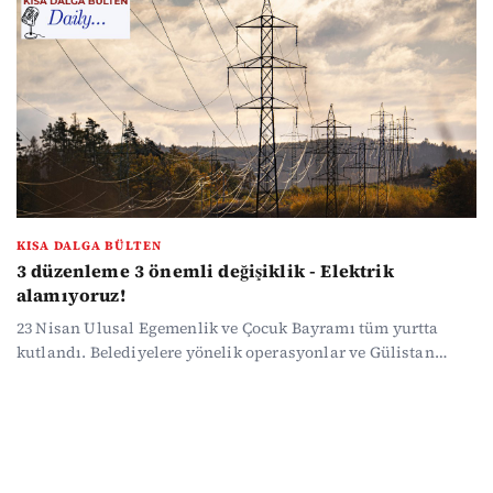
açıklandı: Açlık sınırı 36 bini, yoksulluk sınırı 108 bin lirayı
aştı... Haber yoğunluğunda kaybolmak istemeyenler için
gündemin öne çıkan başlıklarını özetledik...
KISA DALGA BÜLTEN
3 düzenleme 3 önemli değişiklik - Elektrik
alamıyoruz!
23 Nisan Ulusal Egemenlik ve Çocuk Bayramı tüm yurtta
kutlandı. Belediyelere yönelik operasyonlar ve Gülistan
Doku soruşturmasında önemli gelişmeler var. Aileleri ve
çocukları yakından ilgilendiren üç düzenleme günlük hayata
dair önemli değişiklikler getiriyor. Hürmüz'de gerilim
sürerken ABD medyası mayınların temizlenmesinin altı ay
süreceğini öne sürdü. Ekonomide ise ilginç bir veri