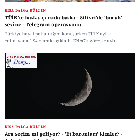
KISA DALGA BÜLTEN
TÜİK'te başka, çarşıda başka - Silivri'de 'buruk'
sevinç - Telegram operasyonu
Türkiye hayat pahalılığını konuşurken TÜİK aylık
enflasyonu 1.94 olarak açıkladı. ENAG'a göreyse aylık
enflasyon yüzde 4'ün üzerinde... DİSK araştırdı: yılın 3.
ayında asgari ücret 2 bin 819 lira, en düşük emekli aylığı ise 2
bin 8 lira değer kaybetti. İBB davasında tahliye olanlar
cezaevinden çıkarken, AYM bir kez daha Tayfun Kahraman
için 'hak ihlali' kararı verdi. Telegram'dan yapılan "Tetik
işleriniz yapılır" paylaşımlarına operasyon yapıldı.
KISA DALGA BÜLTEN
Ara seçim mi geliyor? - 'Et baronları' kimler? -