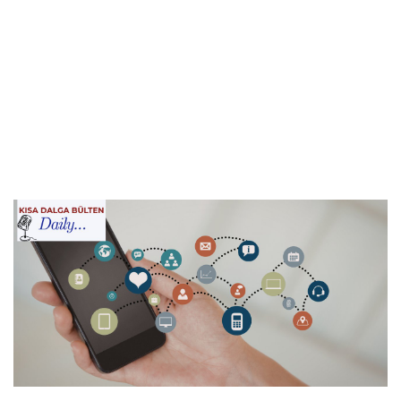
açıklandı. Milyarlarca liralık yatırıma rağmen enerjide en
fazla şikayet elektrik kesintisi...