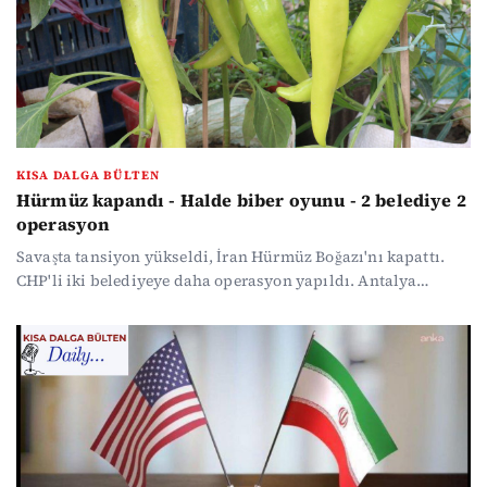
özetledik...
KISA DALGA BÜLTEN
Hürmüz kapandı - Halde biber oyunu - 2 belediye 2
operasyon
Savaşta tansiyon yükseldi, İran Hürmüz Boğazı'nı kapattı.
CHP'li iki belediyeye daha operasyon yapıldı. Antalya
halinde fahiş biber fiyatlarıyla ilgili inceleme başlatıldı ve
usulsüzlük tespit edildi. A Milli Futbol Takımı, 2026 FIFA
Dünya Kupası Avrupa Elemeleri'nde Romanya'yı 1-0 mağlup
ederek play-off turu finaline yükseldi. Haber yoğunluğunda
kaybolmak istemeyenler için gündemin öne çıkan
başlıklarını özetledik...