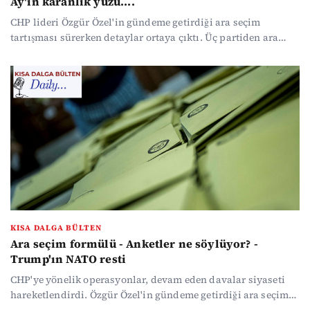
Ay'ın karanlık yüzü....
CHP lideri Özgür Özel'in gündeme getirdiği ara seçim
tartışması sürerken detaylar ortaya çıktı. Üç partiden ara
seçim önerisiyle ilgili açıklama geldi. Sekiz kentte
düzenlenen 'et fiyatlarıyla' ilgili operasyonla ilgili CHP'li
vekilden ilginç sorular geldi: Et baronlarının siyasi
bağlantıları kimler? Cep telefonu tarifelerine zam geldi.
Trump savaş sürecek dedi, petrol fiyatları arttı. Haber
yoğunluğunda kaybolmak istemeyenler için gündemin öne
çıkan başlıklarını özetledik...
KISA DALGA BÜLTEN
Ara seçim formülü - Anketler ne söylüyor? -
Trump'ın NATO resti
CHP'ye yönelik operasyonlar, devam eden davalar siyaseti
hareketlendirdi. Özgür Özel'in gündeme getirdiği ara seçim