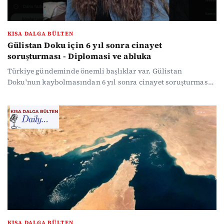
KISA DALGA BÜLTEN
Gülistan Doku için 6 yıl sonra cinayet
soruşturması - Diplomasi ve abluka
Türkiye gündeminde önemli başlıklar var. Gülistan
Doku'nun kaybolmasından 6 yıl sonra cinayet soruşturması
açıldı, 13 gözaltı kararı verildi. Siverek'te bir lisenin eski
öğrencisi okula silahla saldırdı, 16 kişiyi yaraladı, intihar
etti. Ankara Büyükşehir Belediye Başkanı Mansur Yavaş'a
soruşturma izni verildi. MHP lideri Devlet Bahçeli 'Ara seçim
yok' dedi, CHP lideri Özgür Özel Meclis Başkanı Kurtulmuş'u
işaret etti. ABD - İran savaşında bir yanda diplomasi, bir
yanda abluka var.
KISA DALGA BÜLTEN