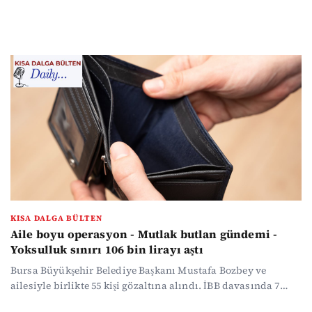
yeni bir tartışma başlatırken Cumhurbaşkanı Erdoğan da
CHP'yi hedef alan açıklamalar yaptı. Kamuoyu araştırma
şirketlerinin son anketlerinden ilginç sonuçlar çıktı. Savaş
sürerken ABD Başkanı Trump, NATO'dan ayrılmayı
düşündüklerini söyledi. Ekmeğe ve akaryakıta zam geldi.
Milli takım 24 yıl sonra Dünya Kupası'na gidiyor...
KISA DALGA BÜLTEN
Aile boyu operasyon - Mutlak butlan gündemi -
Yoksulluk sınırı 106 bin lirayı aştı
Bursa Büyükşehir Belediye Başkanı Mustafa Bozbey ve
ailesiyle birlikte 55 kişi gözaltına alındı. İBB davasında 7
kişinin tahliyesi istendi. Açlık sınırı 32 bin, yoksulluk sınırı