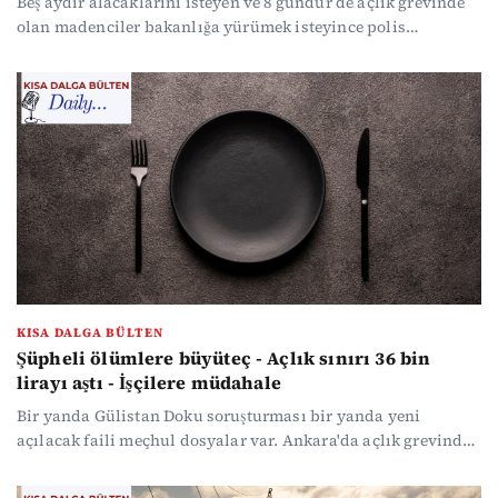
Beş aydır alacaklarını isteyen ve 8 gündür de açlık grevinde
olan madenciler bakanlığa yürümek isteyince polis
müdahale etti. Her yıl 1 Mayıs öncesi yapılan 1977 anmasına
da polis müdahale etti. Aziz İhsan Aktaş davasında dinlenen
gizli tanık XYZ49QP "Somut bilgim yok" dedi. Gazeteci Alican
Uludağ'ın dosyası Ankara'ya gönderildi, kendisini Silivri'de
kaldı. İlk duruşmaya da SEGBİS'le bağlanmasına karar
verildi. ABD - İran hattında diplomasi belirsiz bir sürece
girdi...
KISA DALGA BÜLTEN
Şüpheli ölümlere büyüteç - Açlık sınırı 36 bin
lirayı aştı - İşçilere müdahale
Bir yanda Gülistan Doku soruşturması bir yanda yeni
açılacak faili meçhul dosyalar var. Ankara'da açlık grevinde
olan işçilere müdahale edildi. Lübnan - İsrail ateşkesi
uzatıldı.. Ve tüm bu hareketliliğin içinde kritik bir veri