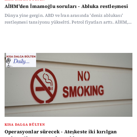
AİHM'den İmamoğlu soruları - Abluka restleşmesi
Dünya yine gergin. ABD ve İran arasında 'deniz ablukası'
restleşmesi tansiyonu yükseltti. Petrol fiyatları arttı. AİHM,
İmamoğlu'nun başvurusunu incelemeye aldı, Türkiye'ye 6
soru yöneltti. Boşanma davaları artıyor. Meteoroloji güzel
haberi verdi; havalar ısınıyor. Haber yoğunluğunda
kaybolmak istemeyenler için gündemin öne çıkan
başlıklarını özetledik...
KISA DALGA BÜLTEN
Operasyonlar sürecek - Ateşkeste iki kırılgan