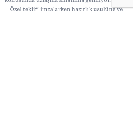
Özel teklifi imzalarken hazırlık usulüne ve
demokratikleşme başlıklarının dışarıda
bırakılmasına şerh düştü. Asıl eşik cuma
günkü komisyon: On iki maddelik erteleme
mekanizmasının kimleri, hangi koşulla ve ne
zaman kapsayacağı orada somutlaşacak.
06/08/2026 19:41
·