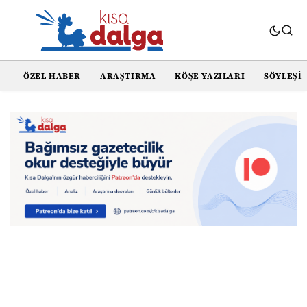
ÖZEL HABER
ARAŞTIRMA
KÖŞE YAZILARI
SÖYLEŞI