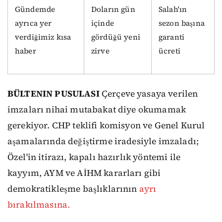
Gündemde
Doların gün
Salah'ın
ayrıca yer
içinde
sezon başına
verdiğimiz kısa
gördüğü yeni
garanti
haber
zirve
ücreti
BÜLTENIN PUSULASI
Çerçeve yasaya verilen
imzaları nihai mutabakat diye okumamak
gerekiyor. CHP teklifi komisyon ve Genel Kurul
aşamalarında değiştirme iradesiyle imzaladı;
Özel'in itirazı, kapalı hazırlık yöntemi ile
kayyım, AYM ve AİHM kararları gibi
demokratikleşme başlıklarının
ayrı
bırakılmasına.