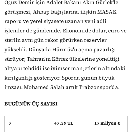
Oğuz Demir için Adalet Bakanı Akın Gürlek'le
görüşmesi, Ahbap bağışlarına ilişkin MASAK
raporu ve yerel siyasete uzanan yeni adli
işlemler de gündemde. Ekonomide dolar, euro ve
sterlin aynı gün rekor görürken rezervler
yükseldi. Dünyada Hürmüz'ü açma pazarlığı
sürüyor; Tahran'ın Körfez ülkelerine yönelttiği
altyapı tehdidi ise iyimser manşetlerin altındaki
kırılganlığı gösteriyor. Sporda günün büyük
imzası: Mohamed Salah artık Trabzonspor'da.
BUGÜNÜN ÜÇ SAYISI
7
47,59 TL
17 milyon €