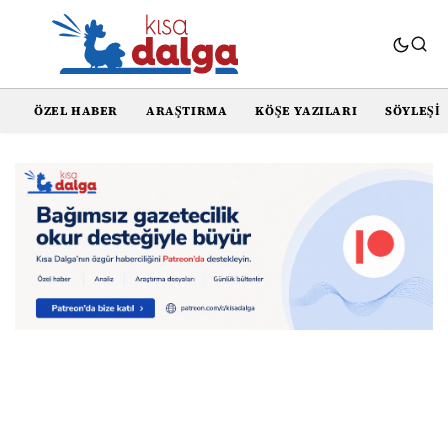
ÖZEL HABER
ARAŞTIRMA
KÖŞE YAZILARI
SÖYLEŞI