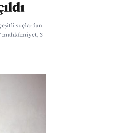
çıldı
çeşitli suçlardan
7 mahkûmiyet, 3