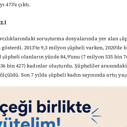
ı 473'e çıktı.
ELİ
cılıklarındaki soruşturma dosyalarında yer alan şüph
ş gösterdi. 2013'te 9,3 milyon şüpheli varken, 2020'de 
l şüpheli olanların yüzde 84,9'unu (7 milyon 535 bin 7
 336 bin 427) kadınlar oluşturdu. Şüpheliler arasındak
 ölçüldü. Son 7 yılda şüpheli kadın sayısında artış ya