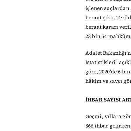
işlenen suçlardan 
beraat çıktı. Ter
beraat kararı veri
23 bin 54 mahkûmiy
Adalet Bakanlığı'na
İstatistikleri" açık
göre, 2020'de 6 bi
hâkim ve savcı gör
İHBAR SAYISI AR
Geçmiş yıllara gör
866 ihbar gelirken,