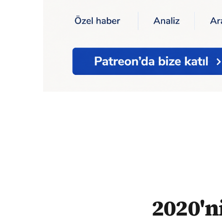
Ana Sayfa
2020'nin adalet istatistikleri: 
2020'ni