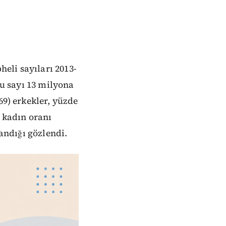
eli sayıları 2013-
bu sayı 13 milyona
69) erkekler, yüzde
i kadın oranı
şandığı gözlendi.