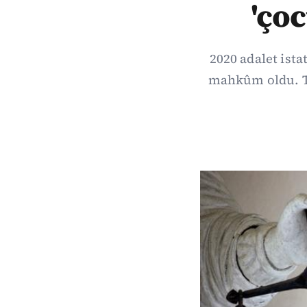
'çoc
2020 adalet ista
mahkûm oldu. T