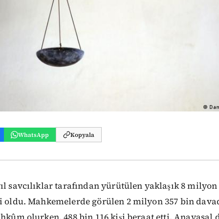
WhatsApp
Kopyala
ıl savcılıklar tarafından yürütülen yaklaşık 8 milyo
li oldu. Mahkemelerde görülen 2 milyon 357 bin davad
ahkûm olurken, 488 bin 116 kişi beraat etti. Anayasal 