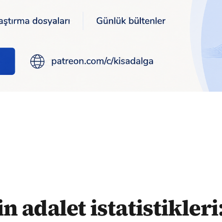
15 bin 'çocuk istismarı' davası açıldı
n adalet istatistikleri