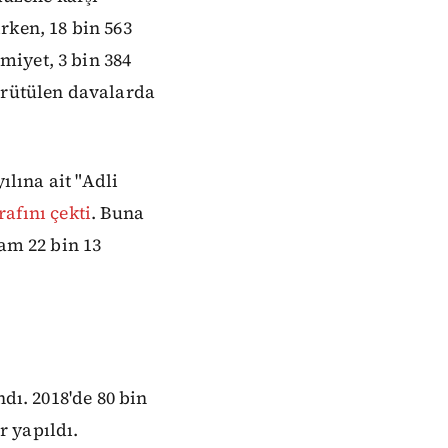
rken, 18 bin 563
miyet, 3 bin 384
ürütülen davalarda
ılına ait "Adli
rafını çekti
. Buna
lam 22 bin 13
dı. 2018'de 80 bin
r yapıldı.