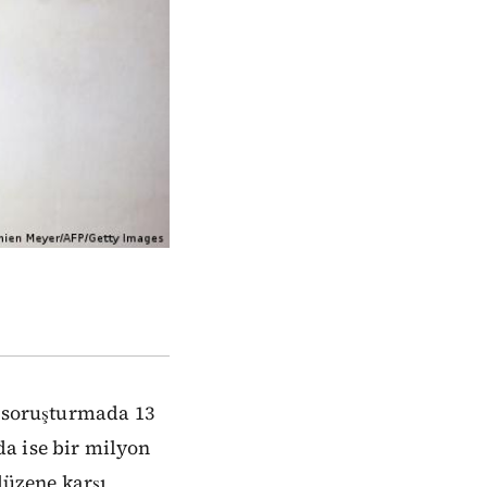
n soruşturmada 13
a ise bir milyon
düzene karşı