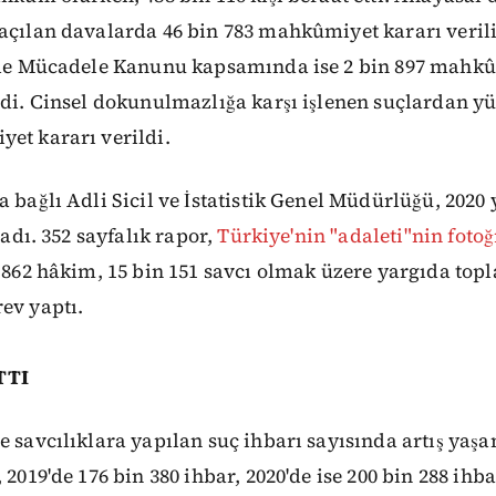
açılan davalarda 46 bin 783 mahkûmiyet kararı verili
örle Mücadele Kanunu kapsamında ise 2 bin 897 mahkû
ldi. Cinsel dokunulmazlığa karşı işlenen suçlardan y
et kararı verildi.
 bağlı Adli Sicil ve İstatistik Genel Müdürlüğü, 2020 y
ladı. 352 sayfalık rapor,
Türkiye'nin "adaleti"nin fotoğ
n 862 hâkim, 15 bin 151 savcı olmak üzere yargıda top
ev yaptı.
TTI
e savcılıklara yapılan suç ihbarı sayısında artış yaşan
 2019'de 176 bin 380 ihbar, 2020'de ise 200 bin 288 ihba