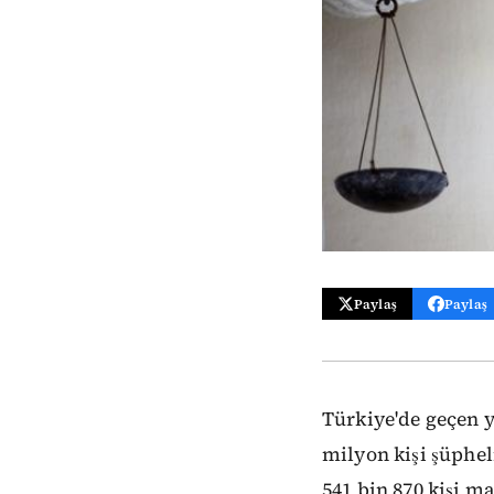
Paylaş
Paylaş
Türkiye'de geçen y
milyon kişi şüphe
541 bin 870 kişi m