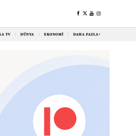
GA TV
DÜNYA
EKONOMI
DAHA FAZLA
▼