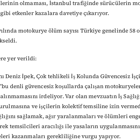
erinin olmaması, İstanbul trafiğinde sürücülerin mo
ibi etkenler kazalara davetiye çıkarıyor.
yılında motokurye ölüm sayısı Türkiye genelinde 58 o
kseldi.
re yer verildi:
ı Deniz İpek, Çok tehlikeli İş Kolunda Güvencesiz İşç
 "bu denli güvencesiz koşullarda çalışan motokuryeler
 alınmamasını irdeliyor. Var olan mevzuatın İş Sağlığı 
urulmasına ve işçilerin kolektif temsiline izin verme
ağlığını sağlamak, ağır yaralanmaları ve ölümleri eng
nerek temsilcileri aracılığı ile yasaların uygulanmasın
eleri kazanmaları gerekliliğine vurgu yapıyor.