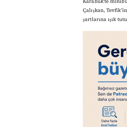
Karabük’te minibü
Çalışkan, Tevfik’
şartlarına ışık tut