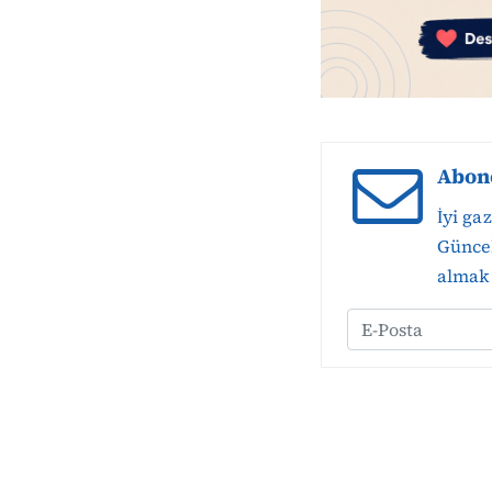
Abon
İyi ga
Güncel
almak 