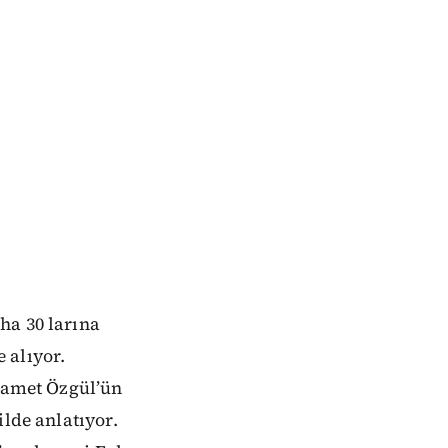
ha 30 larına
 alıyor.
 Samet Özgül’ün
ilde anlatıyor.