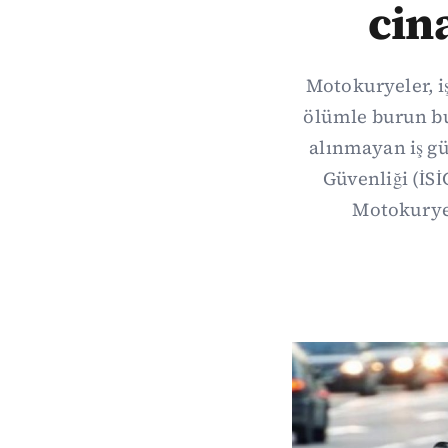
cin
Motokuryeler, i
ölümle burun b
alınmayan iş güv
Güvenliği (İSİ
Motokurye 