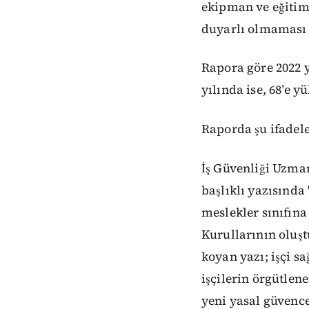
ekipman ve eğitiml
duyarlı olmaması g
Rapora göre 2022 
yılında ise, 68’e yü
Raporda şu ifadele
İş Güvenliği Uzman
başlıklı yazısında
meslekler sınıfına
Kurullarının oluşt
koyan yazı; işçi s
işçilerin örgütle
yeni yasal güvenc