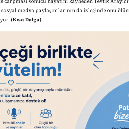
s çarpması sonucu hayatını kaybeden Tevfik Arayıcı
in sosyal medya paylaşımlarının da izleğinde onu ölü
uyor.
(Kısa Dalga)