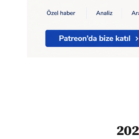
Ana Sayfa
2023 yılında 68 motokurye iş c
202