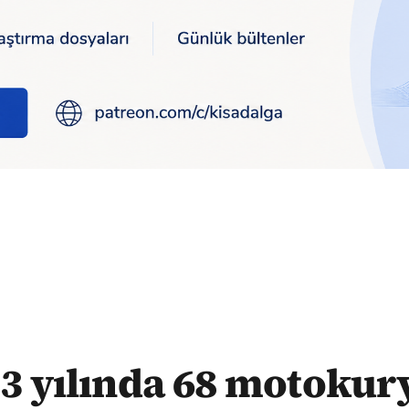
inayetinde hayatını kaybetti
3 yılında 68 motokury