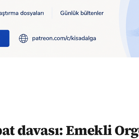
neral Ahmet Çörekçi tutuklandı
at davası: Emekli Or