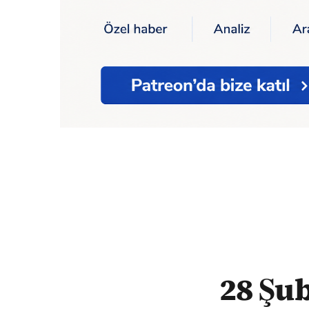
Ana Sayfa
28 Şubat davası: Emekli Orge
28 Şub