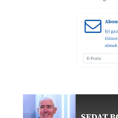
Abon
İyi ga
Güncel
almak 
SEDAT 