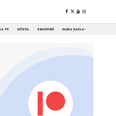
GA TV
DÜNYA
EKONOMI
DAHA FAZLA
▼