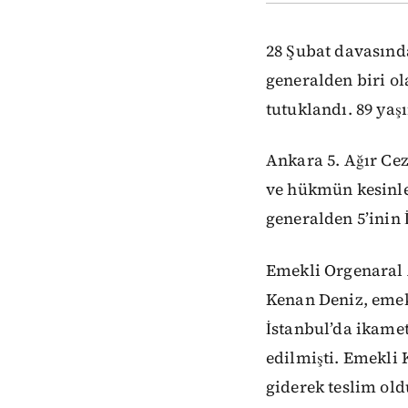
28 Şubat davasınd
generalden biri o
tutuklandı. 89 yaş
Ankara 5. Ağır Ce
ve hükmün kesinle
generalden 5’inin 
Emekli Orgenaral 
Kenan Deniz, emekl
İstanbul’da ikamet
edilmişti. Emekli 
giderek teslim old