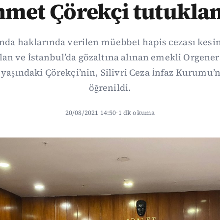
met Çörekçi tutukla
nda haklarında verilen müebbet hapis cezası kesi
olan ve İstanbul’da gözaltına alınan emekli Orgene
 yaşındaki Çörekçi’nin, Silivri Ceza İnfaz Kurumu’
öğrenildi.
20/08/2021 14:50
·
1 dk okuma