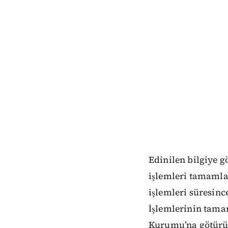
Edinilen bilgiye g
işlemleri tamamlan
işlemleri süresinc
İşlemlerinin tama
Kurumu’na götürül