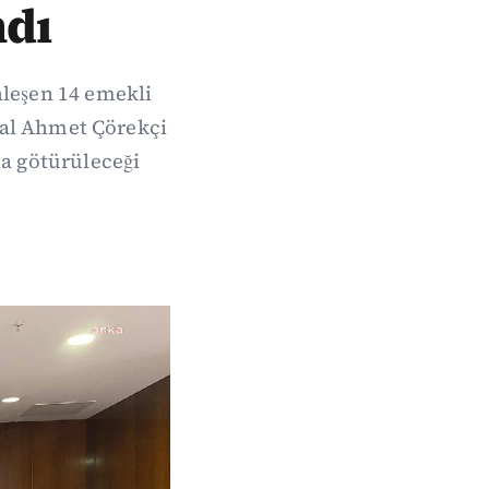
ndı
nleşen 14 emekli
ral Ahmet Çörekçi
na götürüleceği