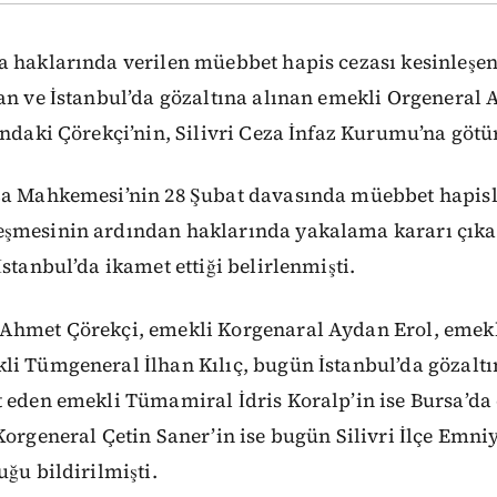
a haklarında verilen müebbet hapis cezası kesinleşen
lan ve İstanbul’da gözaltına alınan emekli Orgeneral
ındaki Çörekçi’nin, Silivri Ceza İnfaz Kurumu’na götü
za Mahkemesi’nin 28 Şubat davasında müebbet hapisl
şmesinin ardından haklarında yakalama kararı çıkar
İstanbul’da ikamet ettiği belirlenmişti.
Ahmet Çörekçi, emekli Korgenaral Aydan Erol, eme
i Tümgeneral İlhan Kılıç, bugün İstanbul’da gözaltın
 eden emekli Tümamiral İdris Koralp’in ise Bursa’da 
Korgeneral Çetin Saner’in ise bugün Silivri İlçe Emn
uğu bildirilmişti.