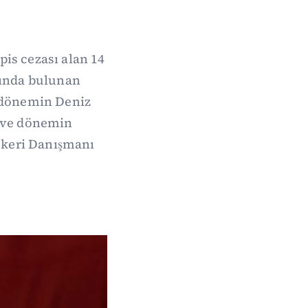
is cezası alan 14
sında bulunan
, dönemin Deniz
) ve dönemin
skeri Danışmanı