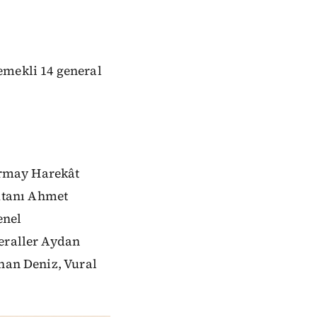
emekli 14 general
urmay Harekât
utanı Ahmet
enel
neraller Aydan
enan Deniz, Vural