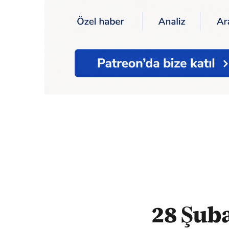
Ana Sayfa
28 Şubat davasında 3 emekli 
28 Şuba