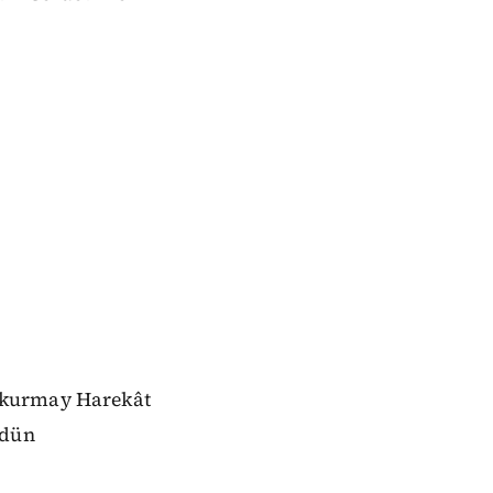
lkurmay Harekât
 dün