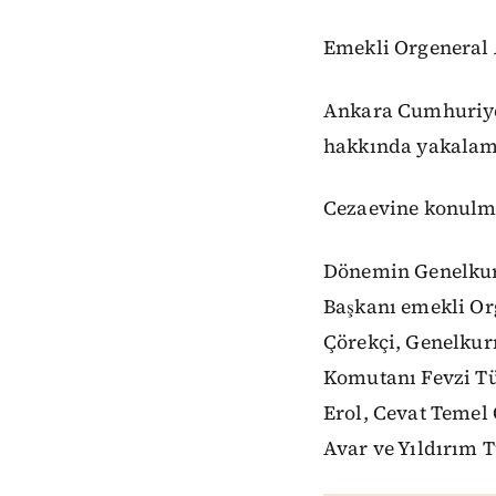
Emekli Orgeneral 
Ankara Cumhuriyet
hakkında yakalama
Cezaevine konulmas
Dönemin Genelkur
Başkanı emekli O
Çörekçi, Genelkur
Komutanı Fevzi Tür
Erol, Cevat Temel 
Avar ve Yıldırım T