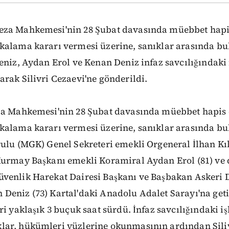
za Mahkemesi'nin 28 Şubat davasında müebbet hapis
kalama kararı vermesi üzerine, sanıklar arasında b
eniz, Aydan Erol ve Kenan Deniz infaz savcılığındaki
rak Silivri Cezaevi'ne gönderildi.
za Mahkemesi'nin 28 Şubat davasında müebbet hapis c
kalama kararı vermesi üzerine, sanıklar arasında 
ulu (MGK) Genel Sekreteri emekli Orgeneral İlhan Kıl
Kurmay Başkanı emekli Koramiral Aydan Erol (81) ve
venlik Harekat Dairesi Başkanı ve Başbakan Askeri
eniz (73) Kartal'daki Anadolu Adalet Sarayı'na getir
ri yaklaşık 3 buçuk saat sürdü. İnfaz savcılığındaki i
ar, hükümleri yüzlerine okunmasının ardından Siliv