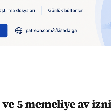
eren kararın iptali için Danıştay'a başvuru
 ve 5 memeliye av izn