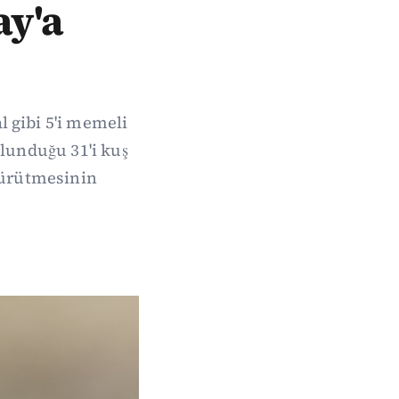
ay'a
 gibi 5'i memeli
ulunduğu 31'i kuş
 yürütmesinin