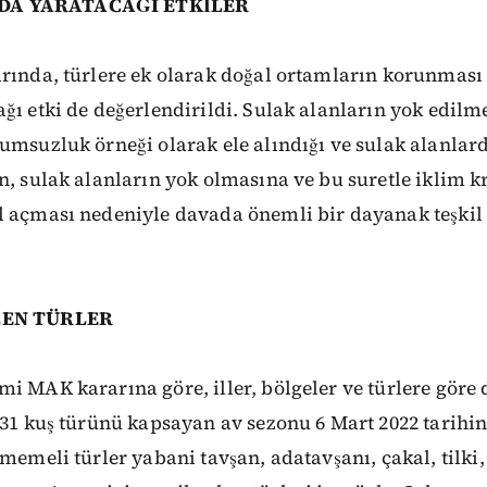
DA YARATACAĞI ETKİLER
rında, türlere ek olarak doğal ortamların korunması
ğı etki de değerlendirildi. Sulak alanların yok edilm
umsuzluk örneği olarak ele alındığı ve sulak alanlard
n, sulak alanların yok olmasına ve bu suretle iklim k
 açması nedeniyle davada önemli bir dayanak teşkil e
LEN TÜRLER
i MAK kararına göre, iller, bölgeler ve türlere göre
 31 kuş türünü kapsayan av sezonu 6 Mart 2022 tarihi
 memeli türler yabani tavşan, adatavşanı, çakal, tilki