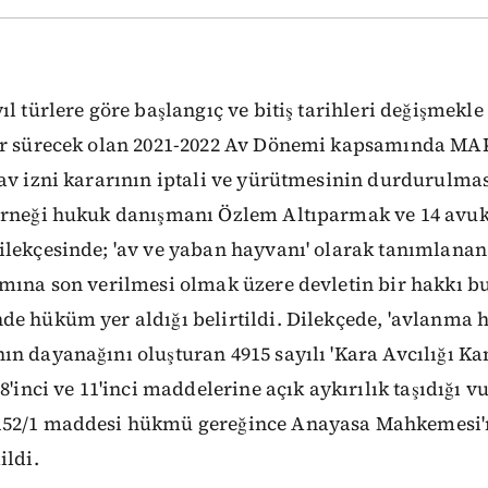
l türlere göre başlangıç ve bitiş tarihleri değişmekle 
ar sürecek olan 2021-2022 Av Dönemi kapsamında MAK
av izni kararının iptali ve yürütmesinin durdurulmas
erneği hukuk danışmanı Özlem Altıparmak ve 14 avuka
lekçesinde; 'av ve yaban hayvanı' olarak tanımlanan
amına son verilmesi olmak üzere devletin bir hakkı 
e hüküm yer aldığı belirtildi. Dilekçede, 'avlanma 
ın dayanağını oluşturan 4915 sayılı 'Kara Avcılığı K
8'inci ve 11'inci maddelerine açık aykırılık taşıdığı 
152/1 maddesi hükmü gereğince Anayasa Mahkemesi'
ildi.