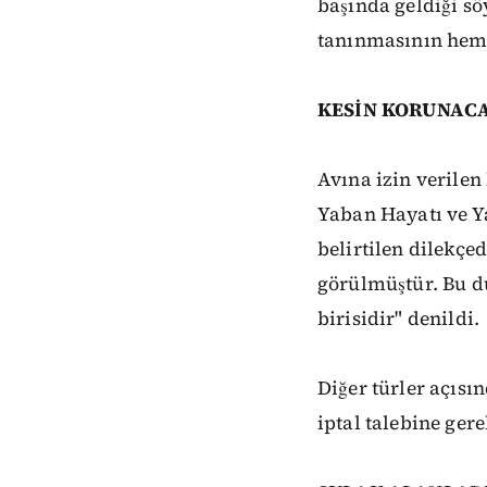
başında geldiği sö
tanınmasının hem 
KESİN KORUNACA
Avına izin verilen
Yaban Hayatı ve Y
belirtilen dilekçe
görülmüştür. Bu du
birisidir" denildi.
Diğer türler açısı
iptal talebine ger