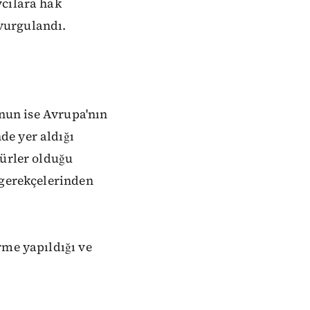
vcılara hak
vurgulandı.
unun ise Avrupa'nın
de yer aldığı
türler olduğu
 gerekçelerinden
rme yapıldığı ve