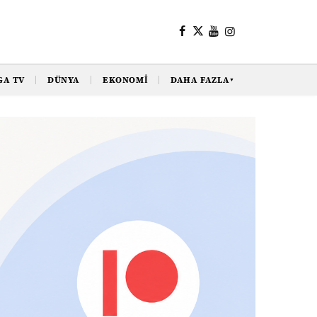
GA TV
DÜNYA
EKONOMI
DAHA FAZLA
▼