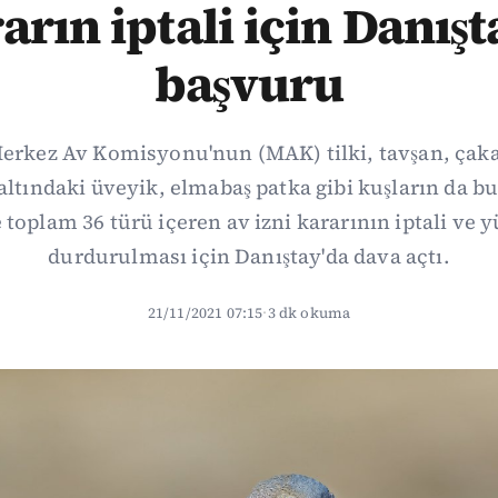
arın iptali için Danışt
başvuru
erkez Av Komisyonu'nun (MAK) tilki, tavşan, çakal
 altındaki üveyik, elmabaş patka gibi kuşların da b
toplam 36 türü içeren av izni kararının iptali ve
durdurulması için Danıştay'da dava açtı.
21/11/2021 07:15
·
3 dk okuma