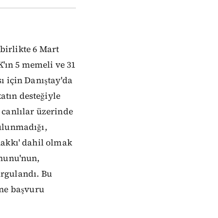
birlikte 6 Mart
'ın 5 memeli ve 31
ı için Danıştay'da
tın desteğiyle
 canlılar üzerinde
bulunmadığı,
hakkı' dahil olmak
anunu'nun,
vurgulandı. Bu
ne başvuru