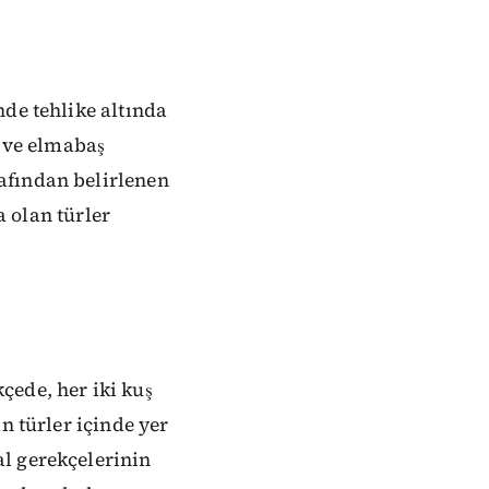
nde tehlike altında
k ve elmabaş
afından belirlenen
a olan türler
çede, her iki kuş
n türler içinde yer
l gerekçelerinin