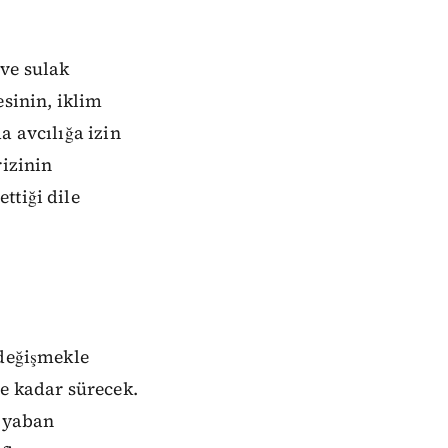
 ve sulak
esinin, iklim
a avcılığa izin
rizinin
ttiği dile
 değişmekle
ne kadar sürecek.
, yaban