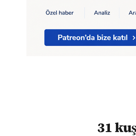
Ana Sayfa
31 kuş ve 5 memeliye av izni v
31 kuş