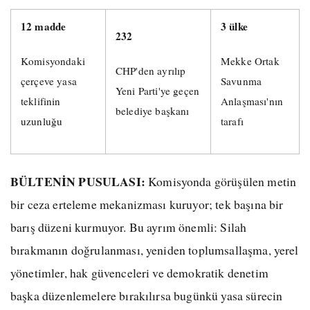
12 madde
3 ülke
232
Komisyondaki
Mekke Ortak
CHP'den ayrılıp
çerçeve yasa
Savunma
Yeni Parti'ye geçen
teklifinin
Anlaşması'nın
belediye başkanı
uzunluğu
tarafı
BÜLTENİN PUSULASI:
Komisyonda görüşülen metin
bir ceza erteleme mekanizması kuruyor; tek başına bir
barış düzeni kurmuyor. Bu ayrım önemli: Silah
bırakmanın doğrulanması, yeniden toplumsallaşma, yerel
yönetimler, hak güvenceleri ve demokratik denetim
başka düzenlemelere bırakılırsa bugünkü yasa sürecin