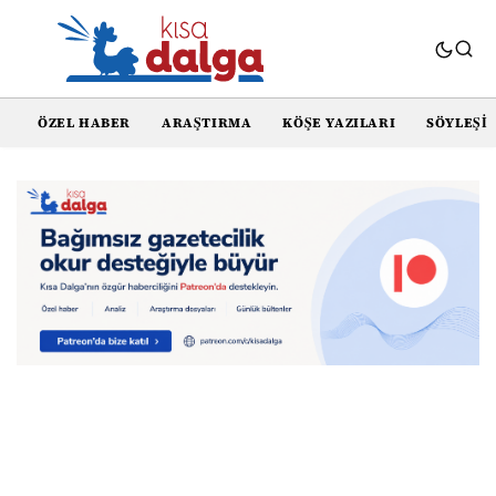
ÖZEL HABER
ARAŞTIRMA
KÖŞE YAZILARI
SÖYLEŞI