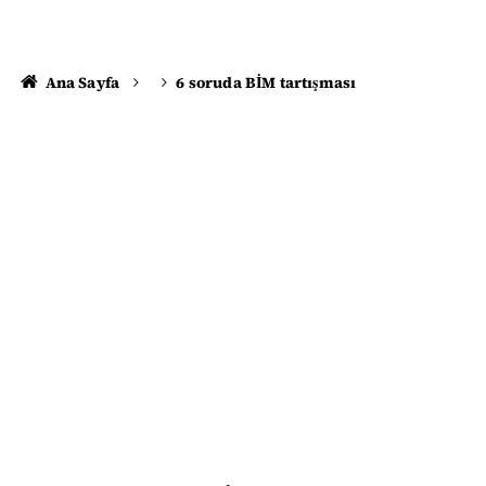
Ana Sayfa
6 soruda BİM tartışması