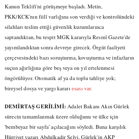
Kanun Teklifi'ni görüşmeye başladı. Metin,
PKK/KCK'nın fiilî varlığına son verdiği ve kontrolündeki
silahları teslim ettiği güvenlik kurumlarınca
saptandıktan, bu tespit MGK kararıyla Resmî Gazete'de
yayımlandıktan sonra devreye girecek. Örgüt faaliyeti
çerçevesindeki bazı soruşturma, kovuşturma ve infazların
suçun ağırlığına göre beş veya on yıl ertelenmesi
öngörülüyor. Otomatik af ya da toplu tahliye yok;
bireysel dosya ve yargı kararı
esası var.
DEMİRTAŞ GERİLİMİ:
Adalet Bakanı Akın Gürlek
sürecin tamamlanmak üzere olduğunu ve ülke için
'bembeyaz bir sayfa' açılacağını söyledi. Buna karşılık
Hürriyet yazarı Abdulkadir Selvi, Gürlek'in AKP