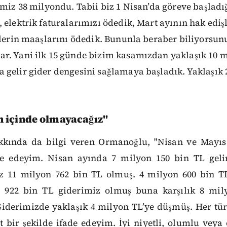
imiz 38 milyondu. Tabii biz 1 Nisan’da göreve başladı
 elektrik faturalarımızı ödedik, Mart ayının hak ediş
llerin maaşlarını ödedik. Bununla beraber biliyorsun
r. Yani ilk 15 günde bizim kasamızdan yaklaşık 10 mi
gelir gider dengesini sağlamaya başladık. Yaklaşık 
in içinde olmayacağız"
kında da bilgi veren Ormanoğlu, "Nisan ve Mayıs 
ade edeyim. Nisan ayında 7 milyon 150 bin TL gel
z 11 milyon 762 bin TL olmuş. 4 milyon 600 bin TL
 922 bin TL giderimiz olmuş buna karşılık 8 mil
iderimizde yaklaşık 4 milyon TL’ye düşmüş. Her türl
t bir şekilde ifade edeyim. İyi niyetli, olumlu veya