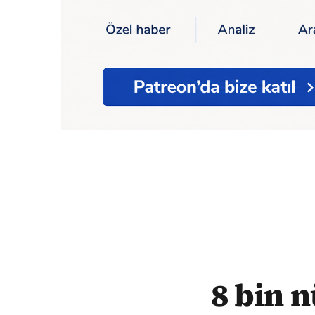
Ana Sayfa
8 bin nüfuslu belediyenin 90 m
8 bin 