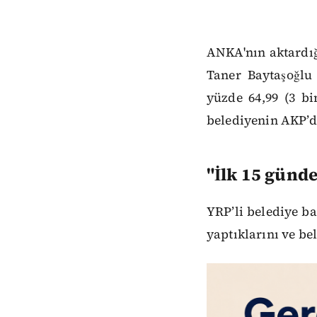
ANKA'nın aktardığ
Taner Baytaşoğlu
yüzde 64,99 (3 bi
belediyenin AKP’d
"İlk 15 günde
YRP’li belediye b
yaptıklarını ve bel