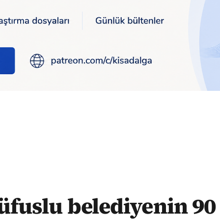
ilyon borcu çıktı
nüfuslu belediyenin 90