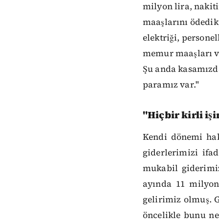
milyon lira, nakit
maaşlarını ödedik,
elektriği, persone
memur maaşları va
Şu anda kasamızda 
paramız var."
"Hiçbir kirli iş
Kendi dönemi hak
giderlerimizi if
mukabil giderimi
ayında 11 milyon
gelirimiz olmuş. G
öncelikle bunu ne