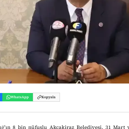
WhatsApp
Kopyala
ığ'ın 8 bin nüfuslu Akçakiraz Belediyesi, 31 Mart 