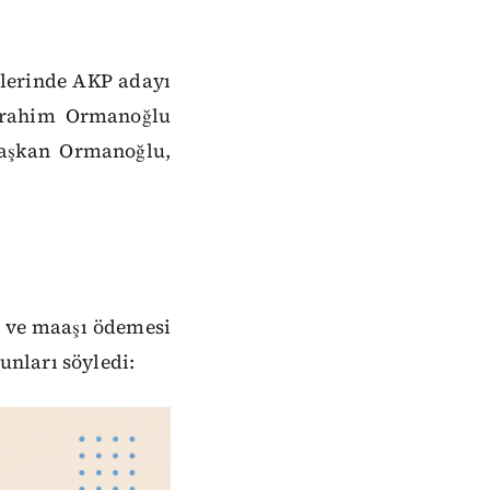
mlerinde AKP adayı
İbrahim Ormanoğlu
 başkan Ormanoğlu,
ç ve maaşı ödemesi
şunları söyledi: