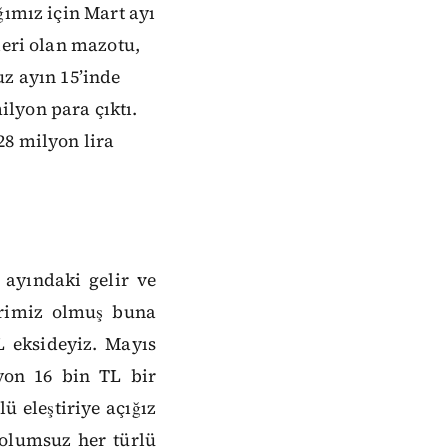
ğımız için Mart ayı
leri olan mazotu,
uz ayın 15’inde
lyon para çıktı.
28 milyon lira
ayındaki gelir ve
irimiz olmuş buna
 eksideyiz. Mayıs
yon 16 bin TL bir
ü eleştiriye açığız
 olumsuz her türlü