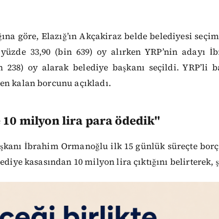
ına göre, Elazığ’ın Akçakiraz belde belediyesi seçi
 yüzde 33,90 (bin 639) oy alırken YRP’nin adayı 
n 238) oy alarak belediye başkanı seçildi. YRP’li
en kalan borcunu açıkladı.
 10 milyon lira para ödedik"
aşkanı İbrahim Ormanoğlu ilk 15 günlük süreçte bor
ediye kasasından 10 milyon lira çıktığını belirterek, 