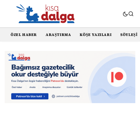
ÖZEL HABER
ARAŞTIRMA
KÖŞE YAZILARI
SÖYLEŞI