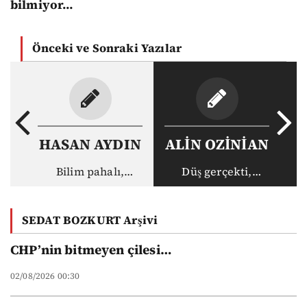
bilmiyor…
Önceki ve Sonraki Yazılar
HASAN AYDIN
ALİN OZİNİAN
Bilim pahalı,
Düş gerçekti,
akademisyen ucuz:
gerçek haksız
Vakıf
SEDAT BOZKURT Arşivi
üniversitelerinin
yeni düzeni
CHP’nin bitmeyen çilesi…
02/08/2026 00:30