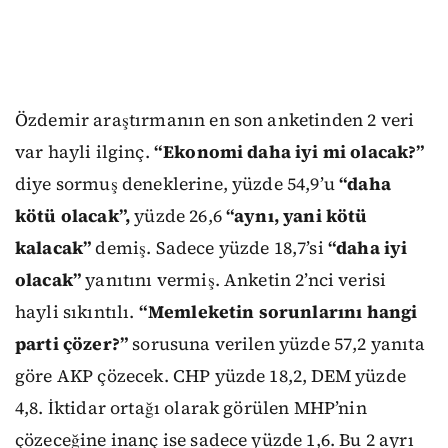
Özdemir araştırmanın en son anketinden 2 veri
var hayli ilginç.
“Ekonomi daha iyi mi olacak?”
diye sormuş deneklerine, yüzde 54,9’u
“daha
kötü olacak”,
yüzde 26,6
“aynı, yani kötü
kalacak”
demiş. Sadece yüzde 18,7’si
“daha iyi
olacak”
yanıtını vermiş. Anketin 2’nci verisi
hayli sıkıntılı.
“Memleketin sorunlarını hangi
parti çözer?”
sorusuna verilen yüzde 57,2 yanıta
göre AKP çözecek. CHP yüzde 18,2, DEM yüzde
4,8. İktidar ortağı olarak görülen MHP’nin
çözeceğine inanç ise sadece yüzde 1,6. Bu 2 ayrı