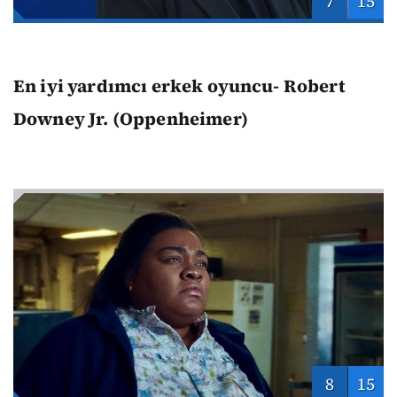
7
15
En iyi yardımcı erkek oyuncu- Robert
Downey Jr. (Oppenheimer)
8
15