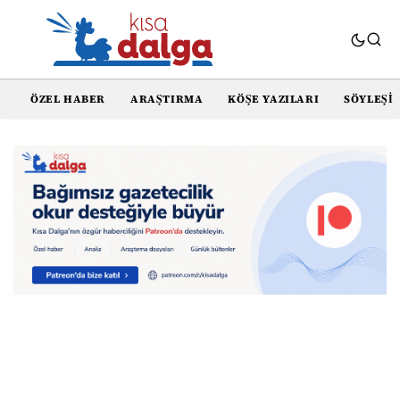
ÖZEL HABER
ARAŞTIRMA
KÖŞE YAZILARI
SÖYLEŞI