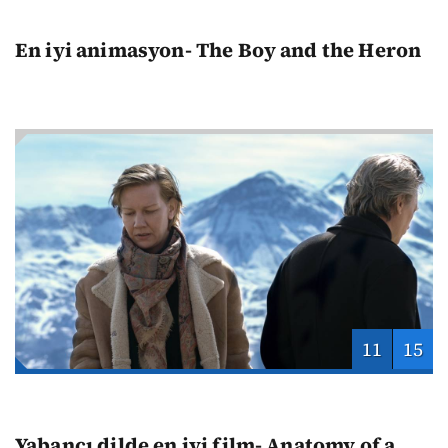
En iyi animasyon- The Boy and the Heron
11
15
Yabancı dilde en iyi film- Anatomy of a