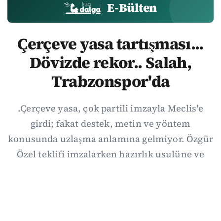
E-Bülten
Çerçeve yasa tartışması...
Dövizde rekor.. Salah,
Trabzonspor'da
.Çerçeve yasa, çok partili imzayla Meclis'e
girdi; fakat destek, metin ve yöntem
konusunda uzlaşma anlamına gelmiyor. Özgür
Özel teklifi imzalarken hazırlık usulüne ve
demokratikleşme başlıklarının dışarıda
bırakılmasına şerh düştü. Asıl eşik cuma
günkü komisyon: On iki maddelik erteleme
mekanizmasının kimleri, hangi koşulla ve ne