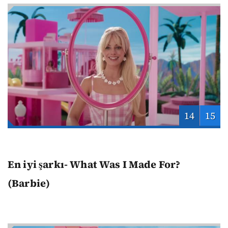
14
15
En iyi şarkı- What Was I Made For?
(Barbie)