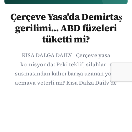
Çerçeve Yasa'da Demirtaş
gerilimi... ABD füzeleri
tüketti mi?
KISA DALGA DAILY | Çerçeve yasa
komisyonda: Peki teklif, silahların
susmasından kalıcı barışa uzanan yolu
açmaya yeterli mi? Kısa Dalga Daily’de
düzenlemenin kapsamını Kuzey İrlanda
deneyimiyle karşılaştırıyor; Kuşadası
operasyonundan yeni savunma ittifakına,
akaryakıt zammından Hürmüz pazarlığına
uzanan günün önemli gelişmelerini ve gözden