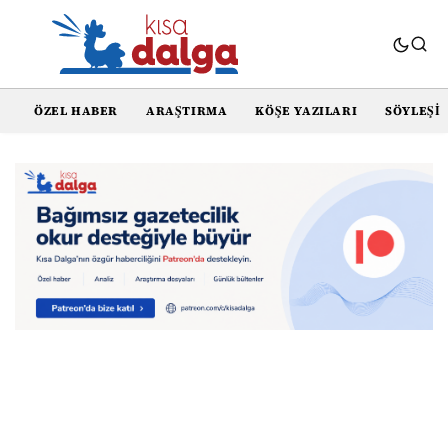
ÖZEL HABER
ARAŞTIRMA
KÖŞE YAZILARI
SÖYLEŞI