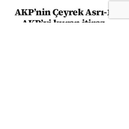
AKP’nin Çeyrek Asrı-1:
AKP’yi kuran itiraz,
Erdoğan’ı yaratan düzen
SEDAT BOZKURT | AKP, 14 Ağustos 2001’de
“lider oligarşisini” sona erdirme, kolektif aklı
ve parti içi demokrasiyi egemen kılma
vaadiyle kuruldu. Ancak daha ilk aylarda
yapılan tüzük değişiklikleri, partinin
gelecekteki lider merkezli yapısının ilk
işaretlerini verdi. Sedat Bozkurt,
kurucularının neredeyse tamamı bugün
partide olmayan AKP’nin kuruluş hikâyesini