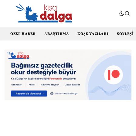
ÖZEL HABER
ARAŞTIRMA
KÖŞE YAZILARI
SÖYLEŞI