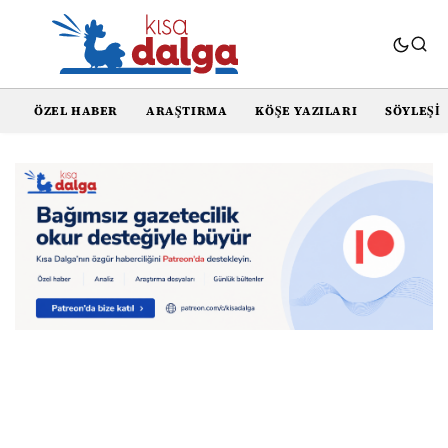
ÖZEL HABER
ARAŞTIRMA
KÖŞE YAZILARI
SÖYLEŞI