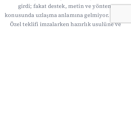
girdi; fakat destek, metin ve yöntem
konusunda uzlaşma anlamına gelmiyor. Özgür
Özel teklifi imzalarken hazırlık usulüne ve
demokratikleşme başlıklarının dışarıda
bırakılmasına şerh düştü. Asıl eşik cuma
günkü komisyon: On iki maddelik erteleme
mekanizmasının kimleri, hangi koşulla ve ne
zaman kapsayacağı orada somutlaşacak.
06/08/2026 19:41
·