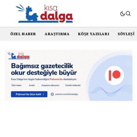
ÖZEL HABER
ARAŞTIRMA
KÖŞE YAZILARI
SÖYLEŞI