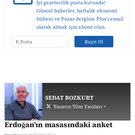
İyi gazetecilik posta kutunda!
Güncel haberler, haftalık ekonomi
bülteni ve Pazar derginiz Plus’ı email
olarak almak için abone olun.
Kayıt Ol
SEDAT BOZKURT
Yazarın Tüm Yazıları >
Erdoğan’ın masasındaki anket
Yayınlanma:
09/08/2026 00:10