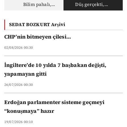
Bilim pahalı,
Düş gerçekti,
akademisyen ucuz:
gerçek haksız
Vakıf
SEDAT BOZKURT Arşivi
üniversitelerinin
yeni düzeni
CHP’nin bitmeyen çilesi…
02/08/2026 00:30
İngiltere’de 10 yılda 7 başbakan değişti,
yapamayan gitti
26/07/2026 00:30
Erdoğan parlamenter sisteme geçmeyi
“konuşmaya” hazır
19/07/2026 00:10