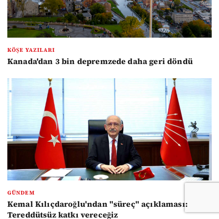
KÖŞE YAZILARI
Kanada'dan 3 bin depremzede daha geri döndü
GÜNDEM
Kemal Kılıçdaroğlu'ndan "süreç" açıklaması:
Tereddütsüz katkı vereceğiz