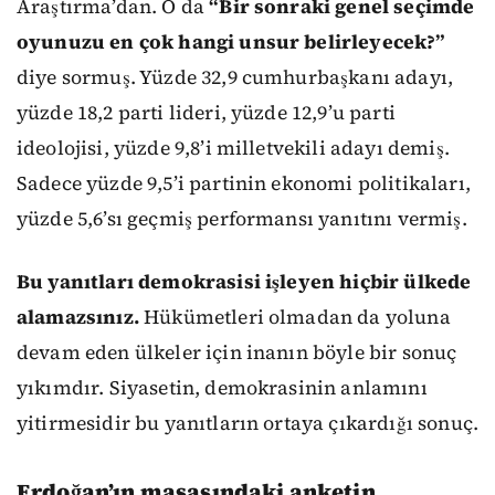
Araştırma’dan. O da
“Bir sonraki genel seçimde
oyunuzu en çok hangi unsur belirleyecek?”
diye sormuş. Yüzde 32,9 cumhurbaşkanı adayı,
yüzde 18,2 parti lideri, yüzde 12,9’u parti
ideolojisi, yüzde 9,8’i milletvekili adayı demiş.
Sadece yüzde 9,5’i partinin ekonomi politikaları,
yüzde 5,6’sı geçmiş performansı yanıtını vermiş.
Bu yanıtları demokrasisi işleyen hiçbir ülkede
alamazsınız.
Hükümetleri olmadan da yoluna
devam eden ülkeler için inanın böyle bir sonuç
yıkımdır. Siyasetin, demokrasinin anlamını
yitirmesidir bu yanıtların ortaya çıkardığı sonuç.
Erdoğan’ın masasındaki anketin