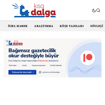
ÖZEL HABER
ARAŞTIRMA
KÖŞE YAZILARI
SÖYLEŞI