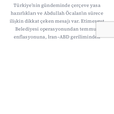
Türkiye’nin gündeminde çerçeve yasa
hazırlıkları ve Abdullah Öcalan’ın sürece
ilişkin dikkat çeken mesajı var. Etimesgut
Belediyesi operasyonundan temmuz
enflasyonuna, İran–ABD geriliminden
Suriye’deki gelişmelere uzanan günün önemli
haberlerini; gözden kaçan ayrıntılar, kültür-
sanat ve spor gündemiyle birlikte Kısa Dalga
Daily’de derledik. 3 Ağustos’un kapsamlı
haber özeti burada.
03/08/2026 18:27
·