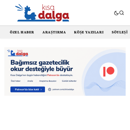
ÖZEL HABER
ARAŞTIRMA
KÖŞE YAZILARI
SÖYLEŞI