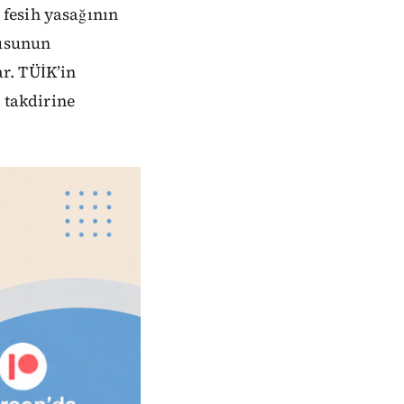
fesih yasağının
dusunun
r. TÜİK’in
 takdirine