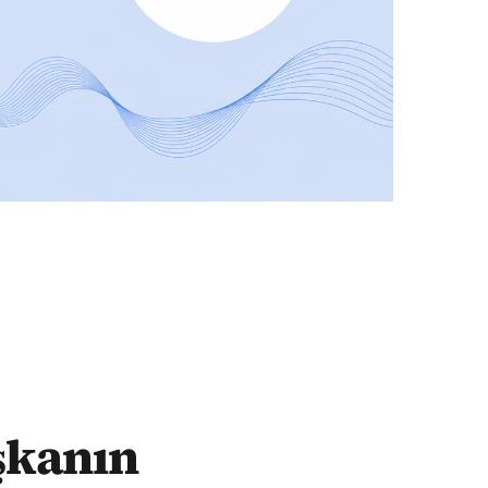
siz oldu"
şkanın