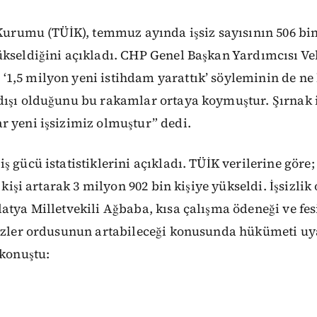
 Kurumu (TÜİK), temmuz ayında işsiz sayısının 506 bin 
ükseldiğini açıkladı. CHP Genel Başkan Yardımcısı Ve
1,5 milyon yeni istihdam yarattık’ söyleminin de ne
dışı olduğunu bu rakamlar ortaya koymuştur. Şırnak 
r yeni işsizimiz olmuştur” dedi.
ş gücü istatistiklerini açıkladı. TÜİK verilerine gör
n kişi artarak 3 milyon 902 bin kişiye yükseldi. İşsizli
atya Milletvekili Ağbaba, kısa çalışma ödeneği ve fes
sizler ordusunun artabileceği konusunda hükümeti uy
 konuştu: