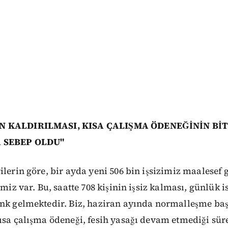
N KALDIRILMASI, KISA ÇALIŞMA ÖDENEĞİNİN BİT
A SEBEP OLDU"
ilerin göre, bir ayda yeni 506 bin işsizimiz maalesef g
imiz var. Bu, saatte 708 kişinin işsiz kalması, günlük i
enk gelmektedir. Biz, haziran ayında normalleşme ba
ısa çalışma ödeneği, fesih yasağı devam etmediği sür