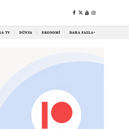
GA TV
DÜNYA
EKONOMI
DAHA FAZLA
▼