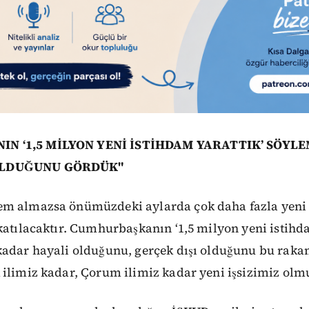
N ‘1,5 MİLYON YENİ İSTİHDAM YARATTIK’ SÖYLE
OLDUĞUNU GÖRDÜK"
m almazsa önümüzdeki aylarda çok daha fazla yeni i
katılacaktır. Cumhurbaşkanın ‘1,5 milyon yeni istihd
kadar hayali olduğunu, gerçek dışı olduğunu bu raka
ilimiz kadar, Çorum ilimiz kadar yeni işsizimiz olmu