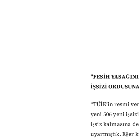
"FESİH YASAĞINI
İŞSİZİ ORDUSUN
“TÜİK’in resmi ver
yeni 506 yeni işsiz
işsiz kalmasına d
uyarmıştık. Eğer k