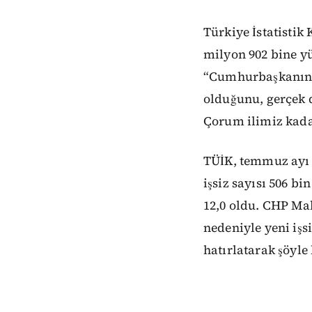
Türkiye İstatistik
milyon 902 bine y
“Cumhurbaşkanın ‘
olduğunu, gerçek 
Çorum ilimiz kada
TÜİK, temmuz ayı i
işsiz sayısı 506 bi
12,0 oldu. CHP Mal
nedeniyle yeni iş
hatırlatarak şöyle