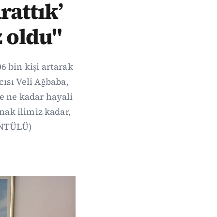
rattık’
z oldu"
 bin kişi artarak
ısı Veli Ağbaba,
e ne kadar hayali
nak ilimiz kadar,
ÜNTÜLÜ)