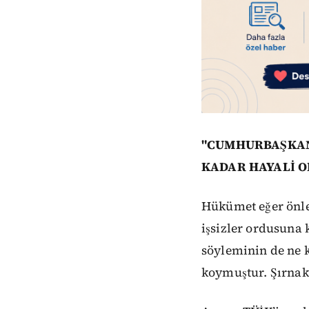
"CUMHURBAŞKANI
KADAR HAYALİ 
Hükümet eğer önle
işsizler ordusuna 
söyleminin de ne 
koymuştur. Şırnak 