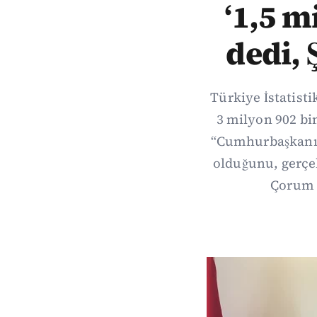
‘1,5 m
dedi, 
Türkiye İstatist
3 milyon 902 bi
“Cumhurbaşkanın 
olduğunu, gerçek
Çorum 