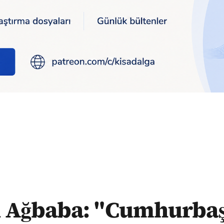
 ‘1,5 milyon yeni istihdam yarattık’ dedi, Şırnak kadar yeni iş
i Ağbaba: "Cumhurba