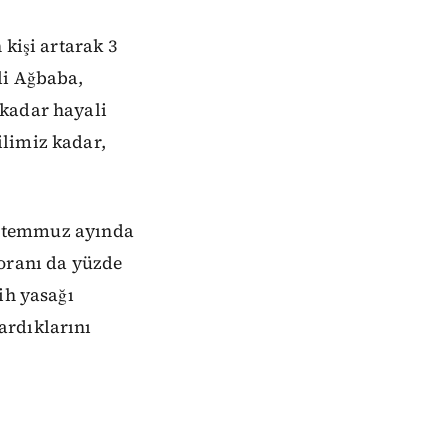
kişi artarak 3
li Ağbaba,
 kadar hayali
ilimiz kadar,
e; temmuz ayında
k oranı da yüzde
ih yasağı
ardıklarını