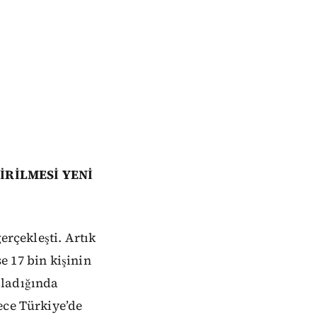
İRİLMESİ YENİ
erçekleşti. Artık
se 17 bin kişinin
şladığında
ece Türkiye’de