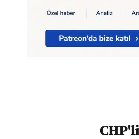
Ana Sayfa
CHP'li Ağbaba: "Cumhurbaşkanın
CHP'l