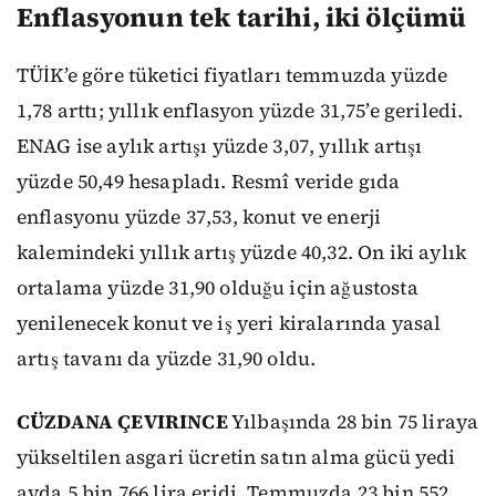
Enflasyonun tek tarihi, iki ölçümü
TÜİK’e göre tüketici fiyatları temmuzda yüzde
1,78 arttı; yıllık enflasyon yüzde 31,75’e geriledi.
ENAG ise aylık artışı yüzde 3,07, yıllık artışı
yüzde 50,49 hesapladı. Resmî veride gıda
enflasyonu yüzde 37,53, konut ve enerji
kalemindeki yıllık artış yüzde 40,32. On iki aylık
ortalama yüzde 31,90 olduğu için ağustosta
yenilenecek konut ve iş yeri kiralarında yasal
artış tavanı da yüzde 31,90 oldu.
CÜZDANA ÇEVIRINCE
Yılbaşında 28 bin 75 liraya
yükseltilen asgari ücretin satın alma gücü yedi
ayda 5 bin 766 lira eridi. Temmuzda 23 bin 552