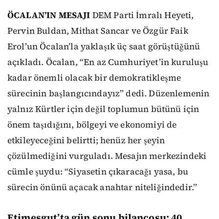
ÖCALAN’IN MESAJI
DEM Parti İmralı Heyeti,
Pervin Buldan, Mithat Sancar ve Özgür Faik
Erol’un Öcalan’la yaklaşık üç saat görüştüğünü
açıkladı. Öcalan, “En az Cumhuriyet’in kuruluşu
kadar önemli olacak bir demokratikleşme
sürecinin başlangıcındayız” dedi. Düzenlemenin
yalnız Kürtler için değil toplumun bütünü için
önem taşıdığını, bölgeyi ve ekonomiyi de
etkileyeceğini belirtti; henüz her şeyin
çözülmediğini vurguladı. Mesajın merkezindeki
cümle şuydu: “Siyasetin çıkaracağı yasa, bu
sürecin önünü açacak anahtar niteliğindedir.”
Etimesgut’ta gün sonu bilançosu: 40