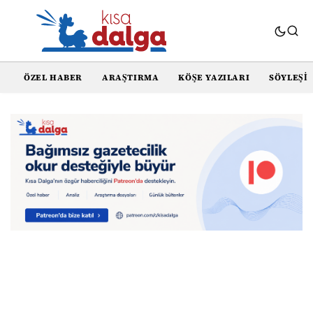
ÖZEL HABER
ARAŞTIRMA
KÖŞE YAZILARI
SÖYLEŞI