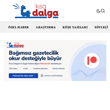
ÖZEL HABER
ARAŞTIRMA
KÖŞE YAZILARI
SÖYLEŞI