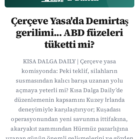
Çerçeve Yasa'da Demirtaş
gerilimi... ABD füzeleri
tüketti mi?
KISA DALGA DAILY | Çerçeve yasa
komisyonda: Peki teklif, silahların
susmasından kalıcı barışa uzanan yolu
açmaya yeterli mi? Kısa Dalga Daily’de
düzenlemenin kapsamını Kuzey İrlanda
deneyimiyle karşılaştırıyor; Kuşadası
operasyonundan yeni savunma ittifakına,
akaryakıt zammından Hürmüz pazarlığına
uzanan günün önemli gelişmelerini ve gözden