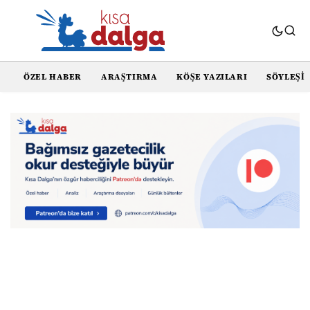
ÖZEL HABER
ARAŞTIRMA
KÖŞE YAZILARI
SÖYLEŞI