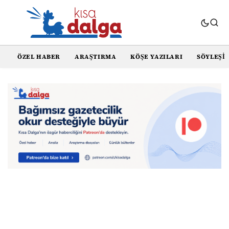
ÖZEL HABER
ARAŞTIRMA
KÖŞE YAZILARI
SÖYLEŞI