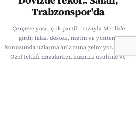
Dövizde rekor.. Salah,
Trabzonspor'da
.Çerçeve yasa, çok partili imzayla Meclis'e
girdi; fakat destek, metin ve yöntem
konusunda uzlaşma anlamına gelmiyor. Özgür
Özel teklifi imzalarken hazırlık usulüne ve
demokratikleşme başlıklarının dışarıda
bırakılmasına şerh düştü. Asıl eşik cuma
günkü komisyon: On iki maddelik erteleme
mekanizmasının kimleri, hangi koşulla ve ne
zaman kapsayacağı orada somutlaşacak.
06/08/2026 19:41
·