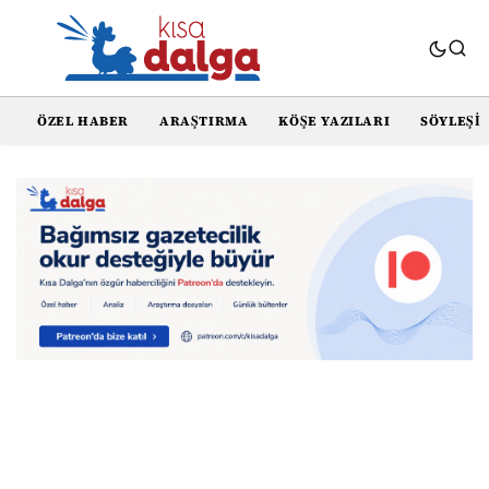
ÖZEL HABER
ARAŞTIRMA
KÖŞE YAZILARI
SÖYLEŞI