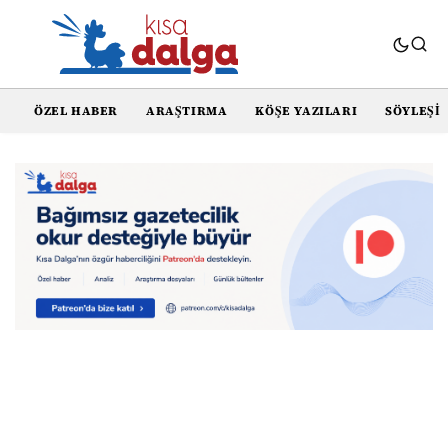
ÖZEL HABER
ARAŞTIRMA
KÖŞE YAZILARI
SÖYLEŞI