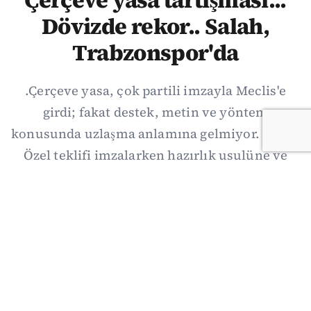
Çerçeve yasa tartışması...
Dövizde rekor.. Salah,
Trabzonspor'da
.Çerçeve yasa, çok partili imzayla Meclis'e
girdi; fakat destek, metin ve yöntem
konusunda uzlaşma anlamına gelmiyor. Özgür
Özel teklifi imzalarken hazırlık usulüne ve
demokratikleşme başlıklarının dışarıda
bırakılmasına şerh düştü. Asıl eşik cuma
günkü komisyon: On iki maddelik erteleme
mekanizmasının kimleri, hangi koşulla ve ne
zaman kapsayacağı orada somutlaşacak.
06/08/2026 19:41
·