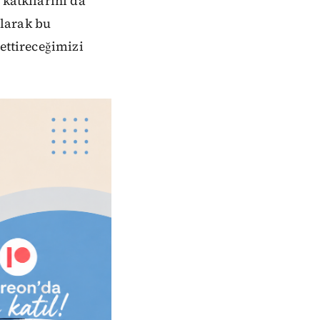
 katkılarını da
olarak bu
ettireceğimizi