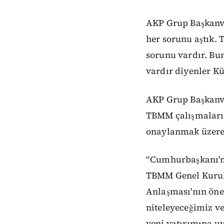
AKP Grup Başkanv
her sorunu aştık. 
sorunu vardır. Bun
vardır diyenler Kü
AKP Grup Başkanv
TBMM çalışmaların
onaylanmak üzere 
“Cumhurbaşkanı'm
TBMM Genel Kurulu
Anlaşması'nın öne
niteleyeceğimiz v
yeni yatırımına uy