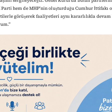
aşımı sergileyeceğiz. Genel Kurul'da bütün partilerin
 Parti hem de MHP'nin oluşturduğu Cumhur İttifakı 
ilerle görüşerek faaliyetleri aynı kararlılıkla devam 
rum.”