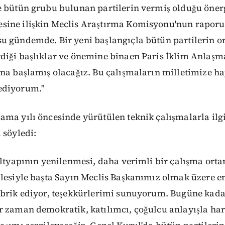
e bütün grubu bulunan partilerin vermiş olduğu öne
ine ilişkin Meclis Araştırma Komisyonu'nun raporu
u gündemde. Bir yeni başlangıçla bütün partilerin or
iği başlıklar ve önemine binaen Paris İklim Anlaşma
na başlamış olacağız. Bu çalışmaların milletimize ha
ediyorum."
ma yılı öncesinde yürütülen teknik çalışmalarla ilgi
 söyledi:
altyapının yenilenmesi, daha verimli bir çalışma ort
ilesiyle başta Sayın Meclis Başkanımız olmak üzere 
ebrik ediyor, teşekkürlerimi sunuyorum. Bugüne kada
r zaman demokratik, katılımcı, çoğulcu anlayışla har