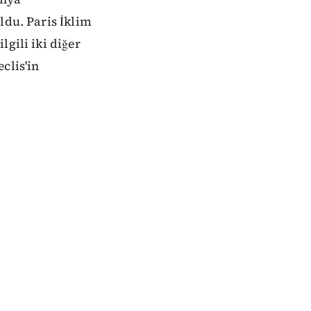
ldu. Paris İklim
gili iki diğer
clis'in