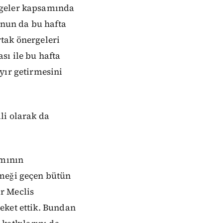
rgeler kapsamında
nun da bu hafta
tak önergeleri
sı ile bu hafta
yır getirmesini
li olarak da
amının
emeği geçen bütün
r Meclis
eket ettik. Bundan