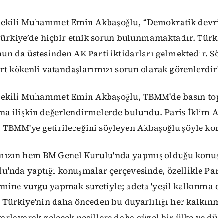
ekili Muhammet Emin Akbaşoğlu, “Demokratik devri
Türkiye’de hiçbir etnik sorun bulunmamaktadır. Türki
un da üstesinden AK Parti iktidarları gelmektedir. 
rt kökenli vatandaşlarımızı sorun olarak görenlerdir
ekili Muhammet Emin Akbaşoğlu, TBMM'de basın top
a ilişkin değerlendirmelerde bulundu. Paris İklim 
TBMM'ye getirileceğini söyleyen Akbaşoğlu şöyle ko
ızın hem BM Genel Kurulu'nda yapmış olduğu konu
'nda yaptığı konuşmalar çerçevesinde, özellikle Par
mine vurgu yapmak suretiyle; adeta 'yeşil kalkınma 
e Türkiye'nin daha önceden bu duyarlılığı her kalkın
arlayarak gelecek nesillere daha güzel bir ülke ve d