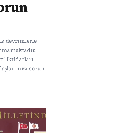
sorun
k devrimlerle
lunmamaktadır.
i iktidarları
daşlarımızı sorun