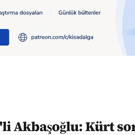
 vardır diyenler, Kürtleri sorun olarak görüyordur
li Akbaşoğlu: Kürt s