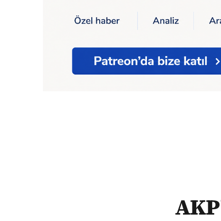
Ana Sayfa
AKP'li Akbaşoğlu: Kürt sorunu
AKP'