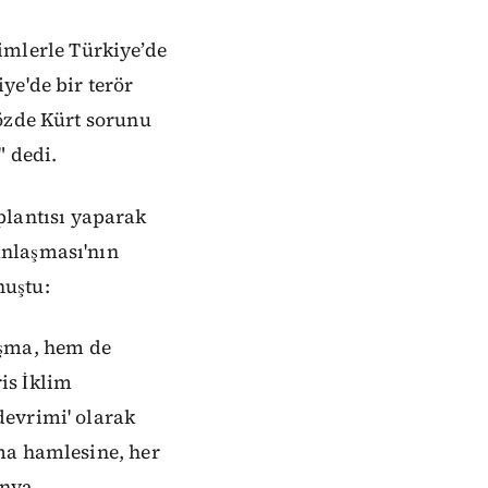
mlerle Türkiye’de
ye'de bir terör
Sözde Kürt sorunu
" dedi.
lantısı yaparak
Anlaşması'nın
nuştu:
şma, hem de
is İklim
devrimi' olarak
ma hamlesine, her
ünya