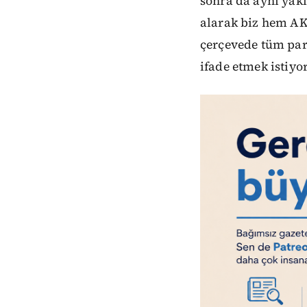
sonra da aynı yakl
alarak biz hem AK
çerçevede tüm part
ifade etmek istiyo