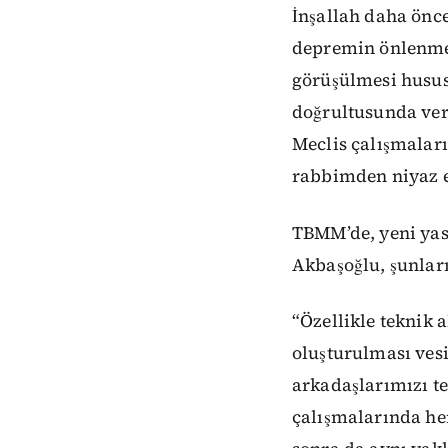
İnşallah daha önc
depremin önlenmes
görüşülmesi husus
doğrultusunda verd
Meclis çalışmaları
rabbimden niyaz 
TBMM’de, yeni yasa
Akbaşoğlu, şunları
“Özellikle teknik 
oluşturulması ves
arkadaşlarımızı t
çalışmalarında he