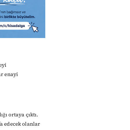
eyi
ar enayi
ığı ortaya çıktı.
a edecek olanlar