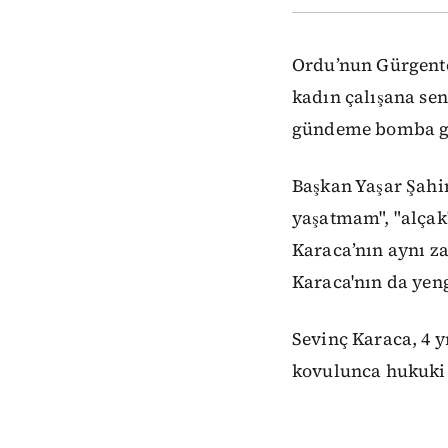
Ordu’nun Gürgente
kadın çalışana sen
gündeme bomba gi
Başkan Yaşar Şah
yaşatmam", "alçak",
Karaca’nın aynı z
Karaca'nın da yeng
Sevinç Karaca, 4 y
kovulunca hukuki s