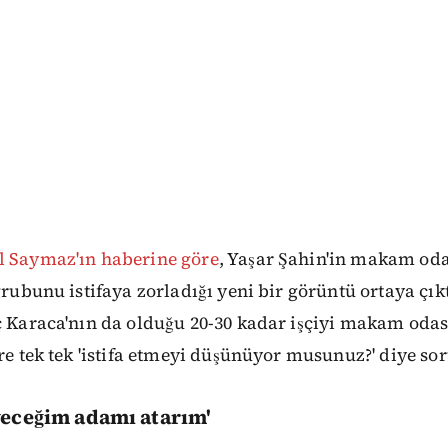
l Saymaz'ın haberine göre
, Yaşar Şahin'in makam oda
 grubunu istifaya zorladığı yeni bir görüntü ortaya çık
ç Karaca'nın da olduğu 20-30 kadar işçiyi makam odas
ere tek tek 'istifa etmeyi düşünüyor musunuz?' diye so
eceğim adamı atarım'