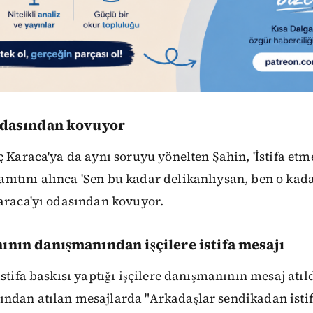
 odasından kovuyor
ç Karaca'ya da aynı soruyu yönelten Şahin, 'İstifa etm
ıtını alınca 'Sen bu kadar delikanlıysan, ben o kad
Karaca'yı odasından kovuyor.
ının danışmanından işçilere istifa mesajı
stifa baskısı yaptığı işçilere danışmanının mesaj atıld
ndan atılan mesajlarda "Arkadaşlar sendikadan istif