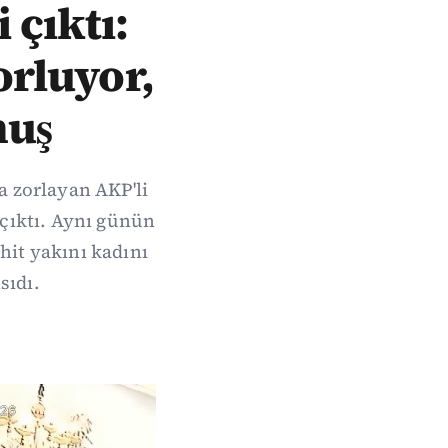
 çıktı:
orluyor,
muş
a zorlayan AKP'li
 çıktı. Aynı günün
ehit yakını kadını
sıdı.