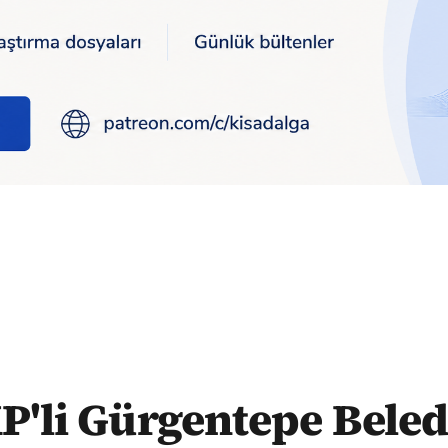
kanının yeni görüntüleri çıktı: İşçileri sendikadan istifaya zorl
P'li Gürgentepe Beled