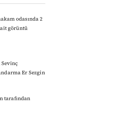
 makam odasında 2
 ait görüntü
n Sevinç
Jandarma Er Sezgin
in tarafından