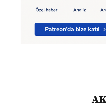
Ana Sayfa
AKP'li Gürgentepe Belediye Baş
AK