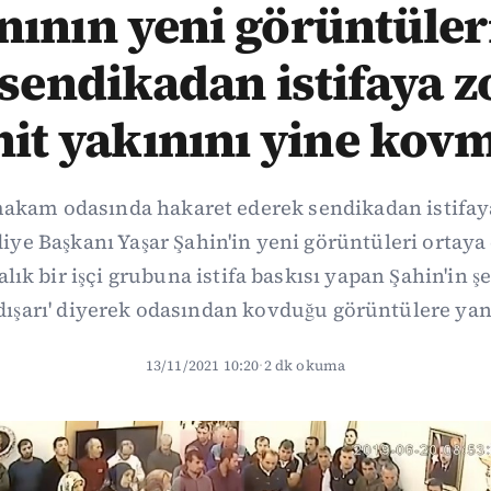
ının yeni görüntüleri
i sendikadan istifaya z
hit yakınını yine kov
 makam odasında hakaret ederek sendikadan istifay
ye Başkanı Yaşar Şahin'in yeni görüntüleri ortaya
ık bir işçi grubuna istifa baskısı yapan Şahin'in ş
 dışarı' diyerek odasından kovduğu görüntülere yan
13/11/2021 10:20
·
2 dk okuma