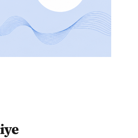
uyor, şehit yakınını yine kovmuş
iye