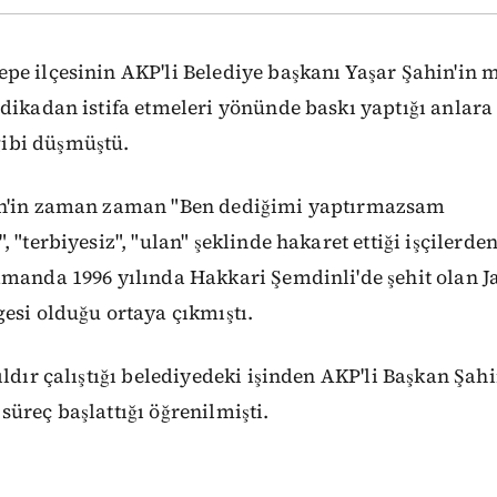
pe ilçesinin AKP'li Belediye başkanı Yaşar Şahin'in
dikadan istifa etmeleri yönünde baskı yaptığı anlara
bi düşmüştü.
in'in zaman zaman "Ben dediğimi yaptırmazsam
 "terbiyesiz", "ulan" şeklinde hakaret ettiği işçilerde
amanda 1996 yılında Hakkari Şemdinli'de şehit olan 
esi olduğu ortaya çıkmıştı.
ıldır çalıştığı belediyedeki işinden AKP'li Başkan Şah
üreç başlattığı öğrenilmişti.