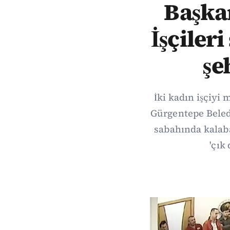
Başkan
İşçiler
şe
İki kadın işçiyi
Gürgentepe Beledi
sabahında kalabal
'çık