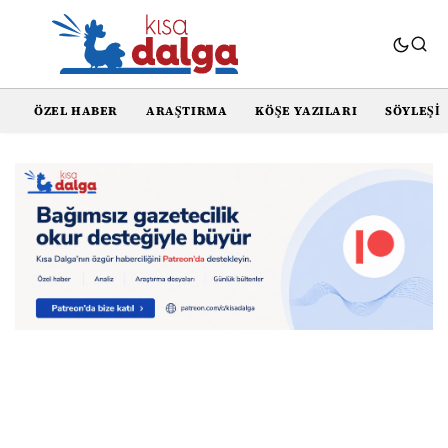
ÖZEL HABER
ARAŞTIRMA
KÖŞE YAZILARI
SÖYLEŞI