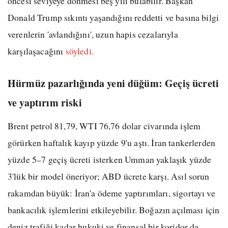
öncesi seviyeye dönmesi beş yılı bulabilir. Başkan
Donald Trump sıkıntı yaşandığını reddetti ve basına bilgi
verenlerin 'avlandığını', uzun hapis cezalarıyla
karşılaşacağını
söyledi.
Hürmüz pazarlığında yeni düğüm: Geçiş ücreti
ve yaptırım riski
Brent petrol 81,79, WTI 76,76 dolar civarında işlem
görürken haftalık kayıp yüzde 9'u aştı. İran tankerlerden
yüzde 5–7 geçiş ücreti isterken Umman yaklaşık yüzde
3'lük bir model öneriyor; ABD ücrete karşı. Asıl sorun
rakamdan büyük: İran'a ödeme yaptırımları, sigortayı ve
bankacılık işlemlerini etkileyebilir. Boğazın açılması için
deniz trafiği kadar hukuki ve finansal bir koridor da