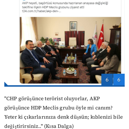
6
6
"CHP görüşünce terörist oluyorlar, AKP
görüşünce HDP Meclis grubu öyle mi canım?
Yeter ki çıkarlarınıza denk düşsün; kıblenizi bile
değiştirirsiniz.." (Kısa Dalga)