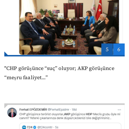
5
6
"CHP görüşünce “suç” oluyor; AKP görüşünce
“meşru faaliyet…”