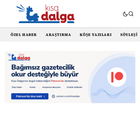
ÖZEL HABER
ARAŞTIRMA
KÖŞE YAZILARI
SÖYLEŞI