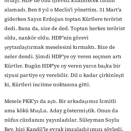
ortağı. HDP de onu işlevsiz kılabilecek tutum
alamadı. Ben 8 yıl o Meclis'i yönettim. 31 Mart'a
giderken Sayın Erdoğan toptan Kürtlere terörist
dedi. Bana da, size de ded. Toptan herkes terörist
oldu, nankör oldu. HDP'nin görevi
şeytanlaştırmak meselesini kırmaktı. Bize de
neler dendi. Şimdi HDP'ye oy veren seçmen artı
Kürtler. Bugün HDP'ye oy veren yarın başka bir
siyasi partiye oy verebilir. Dil o kadar çirkinleşti
ki, Kürtleri incitme noktasına gitti.
Mesele PKK'yı da aştı. Bir arkadaşımız İzmitli
ama kökü MuşLu. Aday göstermiştik. Onun da
nüfus cüzdanını yayınladılar. Süleyman Soylu
Bey, bizi Kandil'le evrak imzaladığımızı söyledi.