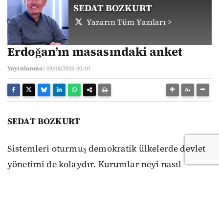
SEDAT BOZKURT
Yazarın Tüm Yazıları >
Erdoğan’ın masasındaki anket
Yayınlanma:
09/08/2026 00:10
SEDAT BOZKURT
Sistemleri oturmuş demokratik ülkelerde devlet
yönetimi de kolaydır. Kurumlar neyi nasıl
yapacaklarını ya da yapmayacaklarını bilirler.
Anayasa ve yasalar mutlaktır, uyulmaması diye
bir şey söz konusu olamaz. Seçimlerde siyasi