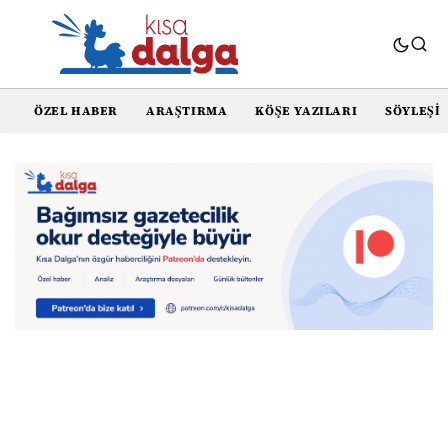
ÖZEL HABER
ARAŞTIRMA
KÖŞE YAZILARI
SÖYLEŞI