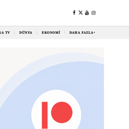
GA TV
DÜNYA
EKONOMI
DAHA FAZLA
▼