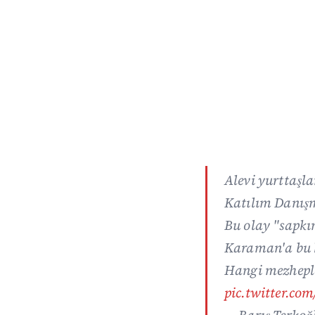
Alevi yurttaşl
Katılım Danış
Bu olay "sapkın
Karaman'a bu 
Hangi mezheple
pic.twitter.c