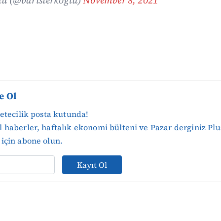
lu (@baristerkoglu)
November 8, 2021
e Ol
zetecilik posta kutunda!
 haberler, haftalık ekonomi bülteni ve Pazar derginiz Plu
için abone olun.
Kayıt Ol