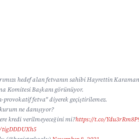
arımızı hedef alan fetvanın sahibi Hayrettin Karaman
ma Komitesi Başkanı görünüyor.
-provokatif fetva" diyerek geçiştirilemez.
kurum ne danışıyor?
re kredi verilmeyeceğini mi?
https://t.co/Ydu3rRm8P
om/tigDDDUXh5