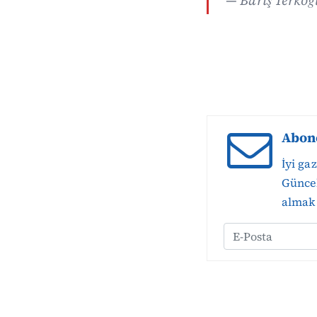
— Barış Terkoğ
Abon
İyi ga
Güncel
almak 