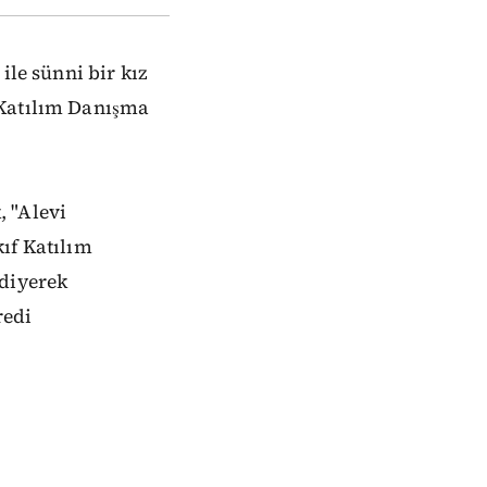
ile sünni bir kız
 Katılım Danışma
 "Alevi
ıf Katılım
 diyerek
redi