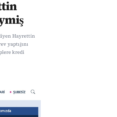
tin
ymiş
 diyen Hayrettin
ev yaptığını
lere kredi