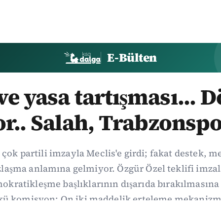
E-Bülten
e yasa tartışması... 
or.. Salah, Trabzonspo
 çok partili imzayla Meclis'e girdi; fakat destek, 
aşma anlamına gelmiyor. Özgür Özel teklifi imzal
kratikleşme başlıklarının dışarıda bırakılmasına 
kü komisyon: On iki maddelik erteleme mekanizma
i koşulla ve ne zaman kapsayacağı orada somutlaş