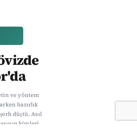
Dövizde
r'da
metin ve yöntem
arken hazırlık
şerh düştü. Asıl
sının kimleri,
acak.