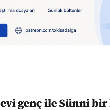
 evlenemez" diyen Hayrettin Karaman kamuda görevliymiş
evi genç ile Sünni bir