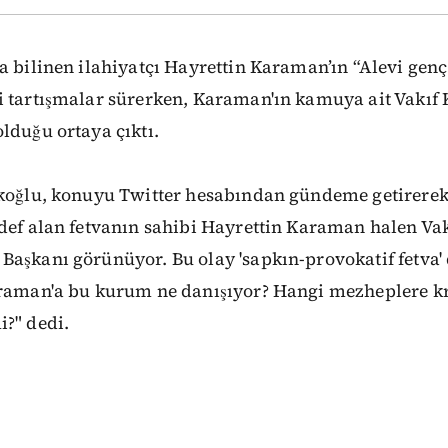
a bilinen ilahiyatçı Hayrettin Karaman’ın “Alevi genç 
i tartışmalar sürerken, Karaman'ın kamuya ait Vakıf
lduğu ortaya çıktı.
rkoğlu, konuyu Twitter hesabından gündeme getirerek,
def alan fetvanın sahibi Hayrettin Karaman halen Vak
aşkanı görünüyor. Bu olay 'sapkın-provokatif fetva'
araman'a bu kurum ne danışıyor? Hangi mezheplere k
?" dedi.