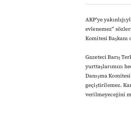
AKP'ye yakınlığıyl
evlenemez” sözler
Komitesi Başkanı o
Gazeteci Barış Te
yurttaşlarımızı he
Danışma Komitesi B
geçiştirilemez. K
verilmeyeceğini mi