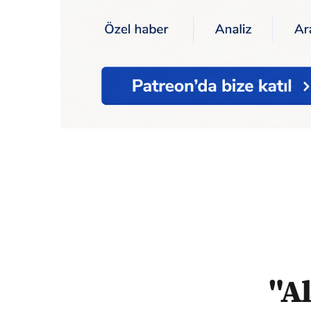
Ana Sayfa
"Alevi genç ile Sünni bir kız
"Al