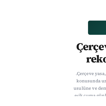
Çerçev
rek
.Çerçeve yasa,
konusunda uzl
usulüne ve demo
eşik cuma gün
hang