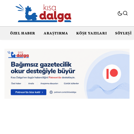
ÖZEL HABER
ARAŞTIRMA
KÖŞE YAZILARI
SÖYLEŞI