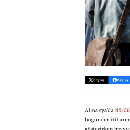
Paylaş
Paylaş
Almanya'da
dördü
bugünden itibaren 
gösterirken birçok