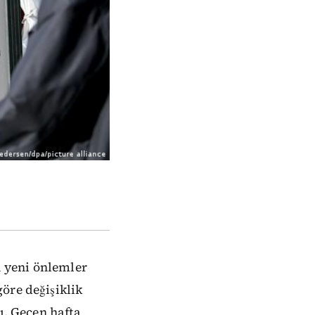
 yeni önlemler
öre değişiklik
ı. Geçen hafta