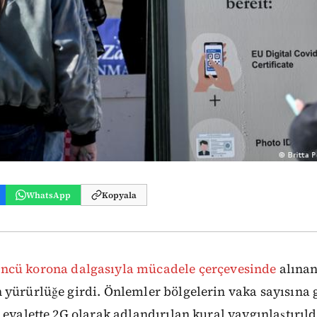
WhatsApp
Kopyala
ncü korona dalgasıyla mücadele çerçevesinde
alınan
yürürlüğe girdi. Önlemler bölgelerin vaka sayısına g
 eyalette 2G olarak adlandırılan kural yaygınlaştırıld