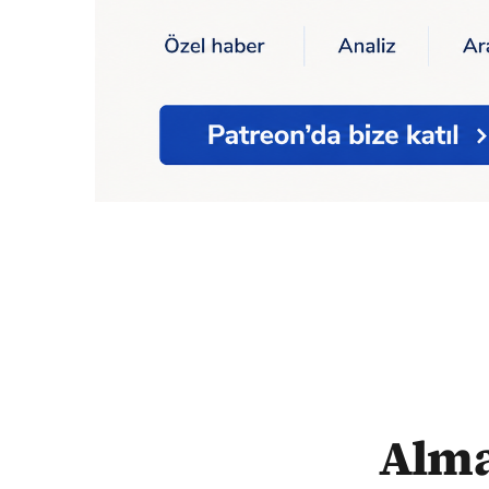
Ana Sayfa
Sağlık
Korona
Almanya'da Co
Alma