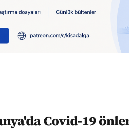
vid-19 önlemleri sertleştiriliyor
nya'da Covid-19 önle