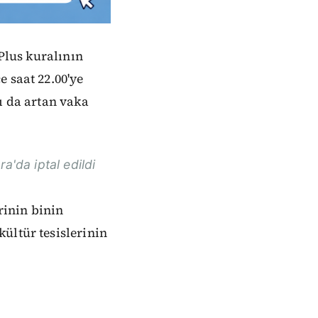
 Plus kuralının
 saat 22.00'ye
ı da artan vaka
a'da iptal edildi
rinin binin
ültür tesislerinin