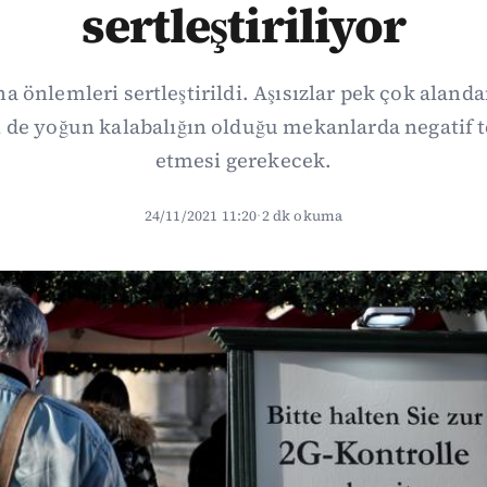
sertleştiriliyor
 önlemleri sertleştirildi. Aşısızlar pek çok alandan
n de yoğun kalabalığın olduğu mekanlarda negatif 
etmesi gerekecek.
24/11/2021 11:20
·
2 dk okuma