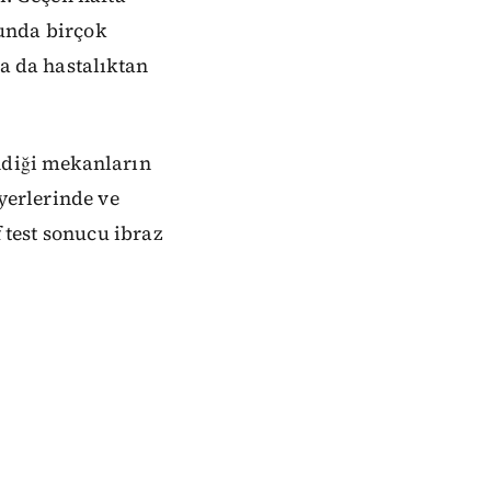
unda birçok
ya da hastalıktan
ndiği mekanların
şyerlerinde ve
f test sonucu ibraz