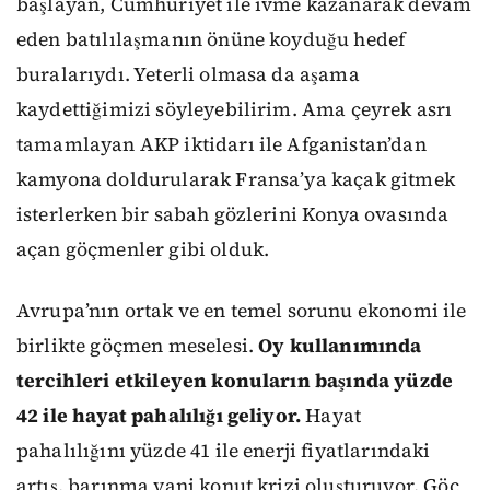
başlayan, Cumhuriyet ile ivme kazanarak devam
eden batılılaşmanın önüne koyduğu hedef
buralarıydı. Yeterli olmasa da aşama
kaydettiğimizi söyleyebilirim. Ama çeyrek asrı
tamamlayan AKP iktidarı ile Afganistan’dan
kamyona doldurularak Fransa’ya kaçak gitmek
isterlerken bir sabah gözlerini Konya ovasında
açan göçmenler gibi olduk.
Avrupa’nın ortak ve en temel sorunu ekonomi ile
birlikte göçmen meselesi.
Oy kullanımında
tercihleri etkileyen konuların başında yüzde
42 ile hayat pahalılığı geliyor.
Hayat
pahalılığını yüzde 41 ile enerji fiyatlarındaki
artış, barınma yani konut krizi oluşturuyor. Göç