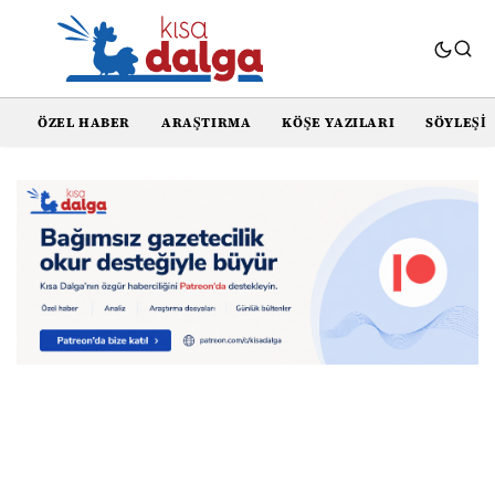
ÖZEL HABER
ARAŞTIRMA
KÖŞE YAZILARI
SÖYLEŞI