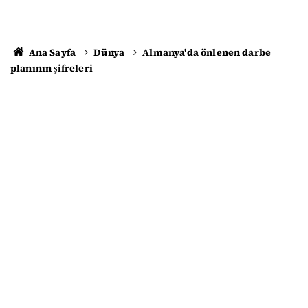
Ana Sayfa
Dünya
Almanya'da önlenen darbe
planının şifreleri