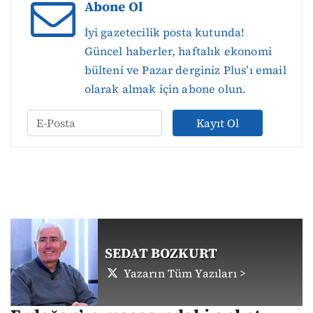
Abone Ol
İyi gazetecilik posta kutunda!
Güncel haberler, haftalık ekonomi
bülteni ve Pazar derginiz Plus’ı email
olarak almak için abone olun.
Kayıt Ol
SEDAT BOZKURT
Yazarın Tüm Yazıları >