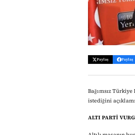
Paylaş
Paylaş
Bağımsız Türkiye P
istediğini açıklamı
ALTI PARTİ VUR
Altılı masanın bug