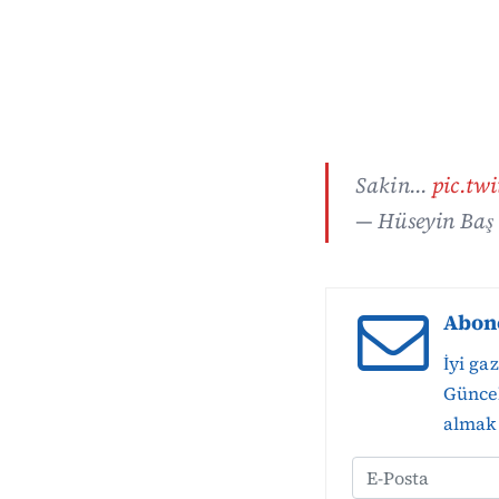
Sakin…
pic.tw
— Hüseyin Baş
Abon
İyi ga
Güncel
almak 