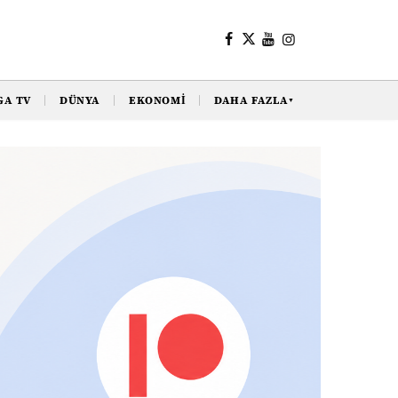
GA TV
DÜNYA
EKONOMI
DAHA FAZLA
▼