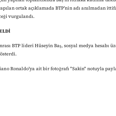
pılan ortak açıklamada BTP’nin adı anılmadan ittifak
eği vurgulandı.
ELDİ
nrası BTP lideri Hüseyin Baş, sosyal medya hesabı üz
österdi.
iano Ronaldo'ya ait bir fotoğrafı "Sakin" notuyla payla