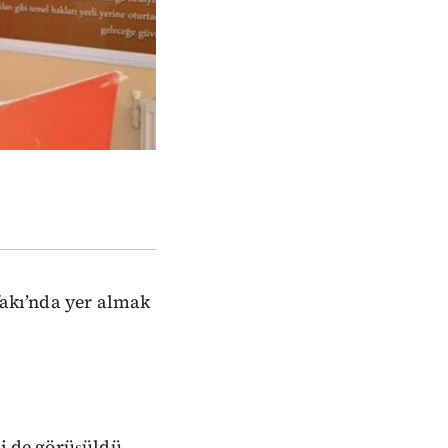
fakı’nda yer almak
bi de görüşüldü.