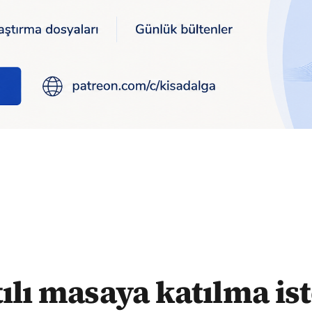
steği reddedilen Baş'tan ilk tepki: 'Sakin'
tılı masaya katılma ist