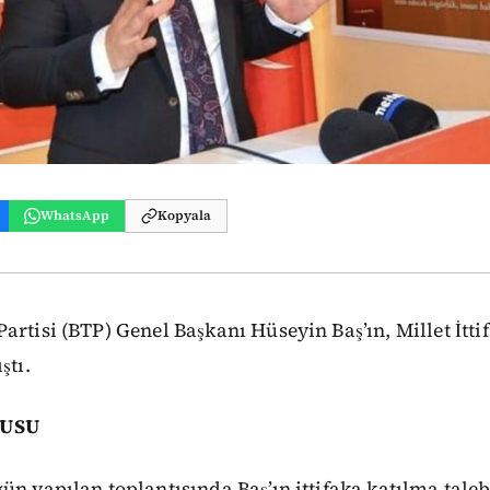
WhatsApp
Kopyala
artisi (BTP) Genel Başkanı Hüseyin Baş’ın, Millet İtti
ştı.
GUSU
ün yapılan toplantısında Baş’ın ittifaka katılma tale