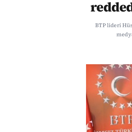
reddedi
BTP lideri Hü
medya