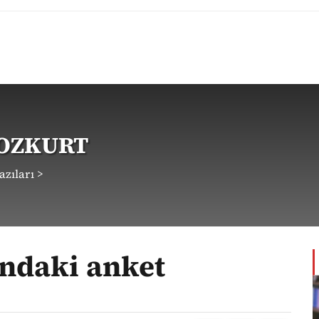
BOZKURT
zıları >
ndaki anket