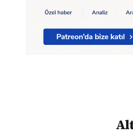
Ana Sayfa
Politika
Altılı masaya katılma i
Al