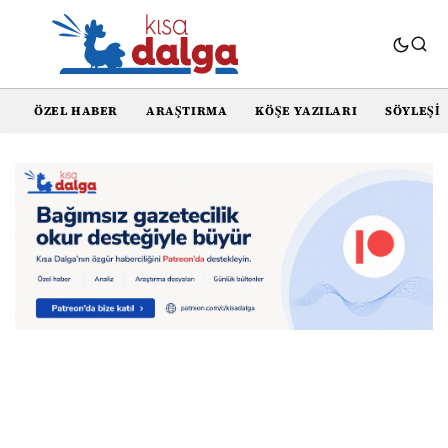
ÖZEL HABER
ARAŞTIRMA
KÖŞE YAZILARI
SÖYLEŞI