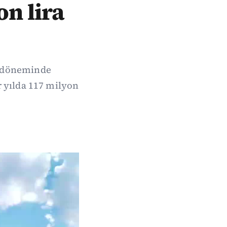
on lira
k döneminde
r yılda 117 milyon