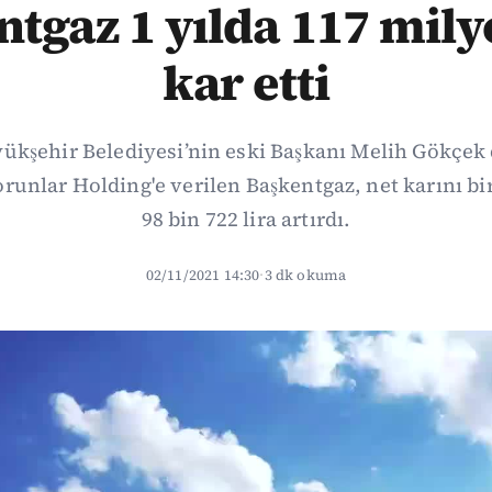
tgaz 1 yılda 117 mily
kar etti
ükşehir Belediyesi’nin eski Başkanı Melih Gökçe
Torunlar Holding'e verilen Başkentgaz, net karını bi
98 bin 722 lira artırdı.
02/11/2021 14:30
·
3 dk okuma