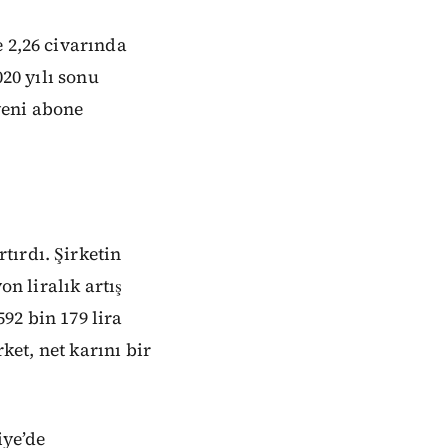
 2,26 civarında
020 yılı sonu
 yeni abone
tırdı. Şirketin
on liralık artış
592 bin 179 lira
ket, net karını bir
iye’de