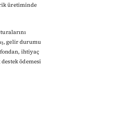
trik üretiminde
turalarını
ş, gelir durumu
 fondan, ihtiyaç
ık destek ödemesi