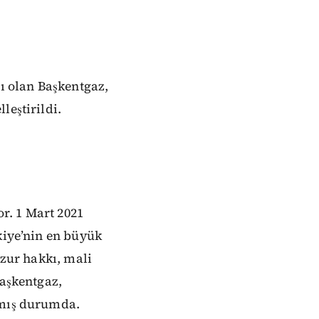
 olan Başkentgaz,
leştirildi.
or. 1 Mart 2021
kiye’nin en büyük
uzur hakkı, mali
Başkentgaz,
nmış durumda.