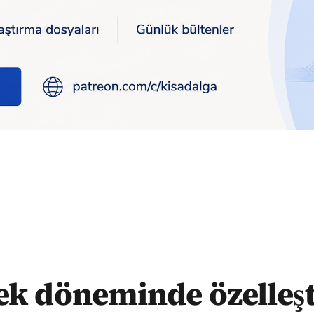
n Başkentgaz 1 yılda 117 milyon lira kar etti
k döneminde özelleşt