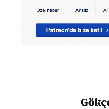
Ana Sayfa
Gökçek döneminde özelleştirile
Gökçe