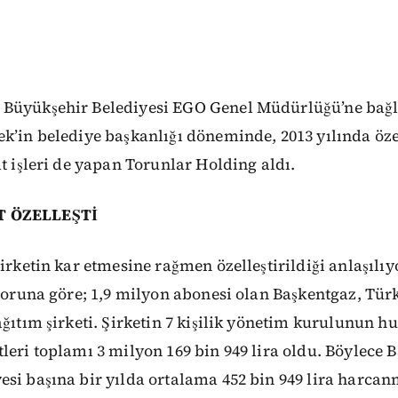
Büyükşehir Belediyesi EGO Genel Müdürlüğü’ne bağlı
k’in belediye başkanlığı döneminde, 2013 yılında özel
at işleri de yapan Torunlar Holding aldı.
T ÖZELLEŞTİ
irketin kar etmesine rağmen özelleştirildiği anlaşılıy
aporuna göre; 1,9 milyon abonesi olan Başkentgaz, Tür
ağıtım şirketi. Şirketin 7 kişilik yönetim kurulunun h
leri toplamı 3 milyon 169 bin 949 lira oldu. Böylece 
esi başına bir yılda ortalama 452 bin 949 lira harca